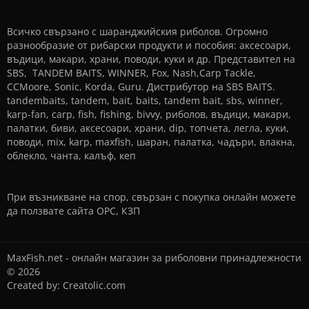
Всичко свързано с шаранджийския риболов. Огромно
разнообразие от рибарски продукти и пособия: аксесоари,
въдици, макари, храни, поводи, куки и др. Представител на
SBS, TANDEM BAITS, WINNER, Fox, Nash,Carp Tackle,
CCMoore, Sonic, Korda, Guru. Дистрибутор на SBS BAITS.
tandembaits, tandem, bait, baits, tandem bait, sbs, winner,
karp-fan, carp, fish, fishing, bivvy, риболов, въдици, макари,
палатки, биви, аксесоари, храни, dip, топчета, легла, куки,
поводи, mix, karp, maxfish, шаран, палатка, чадъри, влакна,
облекло, чанта, калъф, кеп
При възникване на спор, свързан с покупка онлайн можете
да ползвате сайта
ОРС
,
КЗП
MaxFish.net - онлайн магазин за риболовни принадлежности
© 2026
Created by:
Creatolic.com