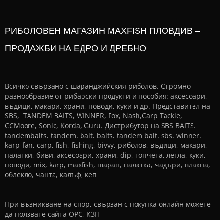
РИБОЛОВЕН МАГАЗИН MAXFISH ПЛОВДИВ –
ПРОДАЖБИ НА ЕДРО И ДРЕБНО
Всичко свързано с шаранджийския риболов. Огромно
разнообразие от рибарски продукти и пособия: аксесоари,
въдици, макари, храни, поводи, куки и др. Представител на
SBS, TANDEM BAITS, WINNER, Fox, Nash,Carp Tackle,
CCMoore, Sonic, Korda, Guru. Дистрибутор на SBS BAITS.
tandembaits, tandem, bait, baits, tandem bait, sbs, winner,
karp-fan, carp, fish, fishing, bivvy, риболов, въдици, макари,
палатки, биви, аксесоари, храни, dip, топчета, легла, куки,
поводи, mix, karp, maxfish, шаран, палатка, чадъри, влакна,
облекло, чанта, калъф, кеп
При възникване на спор, свързан с покупка онлайн можете
да ползвате сайта
ОРС
,
КЗП