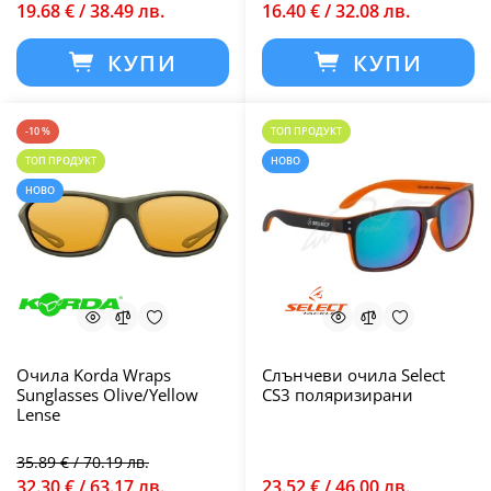
19.68 € / 38.49 лв.
16.40 € / 32.08 лв.
КУПИ
КУПИ
-10 %
ТОП ПРОДУКТ
ТОП ПРОДУКТ
НОВО
НОВО
Очила Korda Wraps
Слънчеви очила Select
Sunglasses Olive/Yellow
CS3 поляризирани
Lense
35.89 € / 70.19 лв.
32.30 € / 63.17 лв.
23.52 € / 46.00 лв.