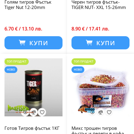
Голям тигров Фъстък
Черен тигров фъстък-
Tiger Nut 12-20mm
TIGER NUT- XXL 15-26mm
6.70 € / 13.10 лв.
8.90 € / 17.41 лв.
КУПИ
КУПИ
ТОП ПРОДУКТ
ТОП ПРОДУКТ
НОВО
НОВО
Готов Тигров фъстък 1КГ
Микс трошен тигров
фъстък и пелети в кофа