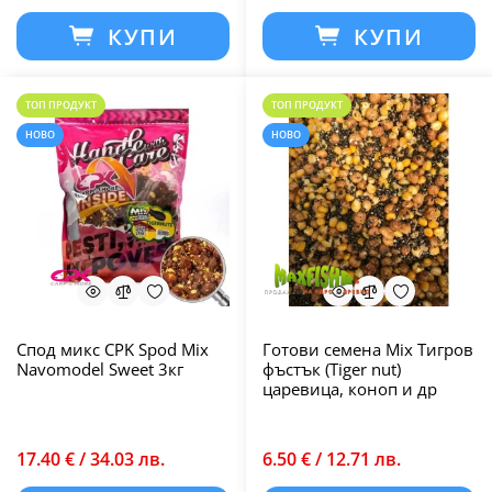
КУПИ
КУПИ
ТОП ПРОДУКТ
ТОП ПРОДУКТ
НОВО
НОВО
Спод микс CPK Spod Mix
Готови семена Mix Тигров
Navomodel Sweet 3кг
фъстък (Tiger nut)
царевица, коноп и др
17.40 € / 34.03 лв.
6.50 € / 12.71 лв.