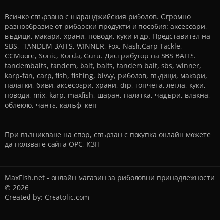
Всичко свързано с шаранджийския риболов. Огромно
разнообразие от рибарски продукти и пособия: аксесоари,
въдици, макари, храни, поводи, куки и др. Представител на
SBS, TANDEM BAITS, WINNER, Fox, Nash,Carp Tackle,
CCMoore, Sonic, Korda, Guru. Дистрибутор на SBS BAITS.
tandembaits, tandem, bait, baits, tandem bait, sbs, winner,
karp-fan, carp, fish, fishing, bivvy, риболов, въдици, макари,
палатки, биви, аксесоари, храни, dip, топчета, легла, куки,
поводи, mix, karp, maxfish, шаран, палатка, чадъри, влакна,
облекло, чанта, калъф, кеп
При възникване на спор, свързан с покупка онлайн можете
да ползвате сайта
ОРС
,
КЗП
MaxFish.net - онлайн магазин за риболовни принадлежности
© 2026
Created by:
Creatolic.com