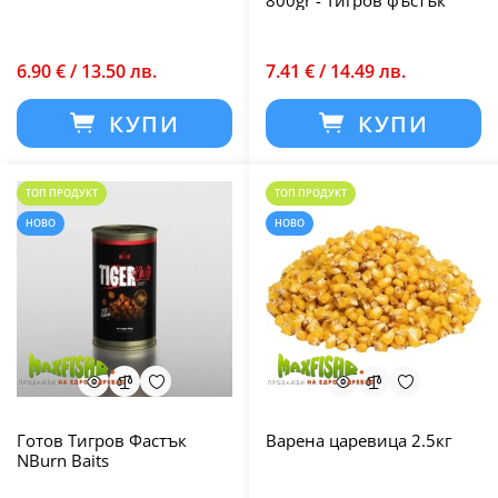
800gr - Тигров фъстък
6.90 € / 13.50 лв.
7.41 € / 14.49 лв.
КУПИ
КУПИ
ТОП ПРОДУКТ
ТОП ПРОДУКТ
НОВО
НОВО
Готов Тигров Фастък
Варена царевица 2.5кг
NBurn Baits