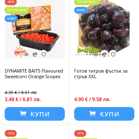
-20 %
ТОП ПРОДУКТ
ТОП ПРОДУКТ
НОВО
НОВО
DYNAMITE BAITS Flavoured
Готов тигров фъстък за
Sweetcorn Orange Scopex
стръв XXL
4.35 € / 8.51 лв.
3.48 € / 6.81 лв.
4.90 € / 9.58 лв.
КУПИ
КУПИ
-14 %
-10 %