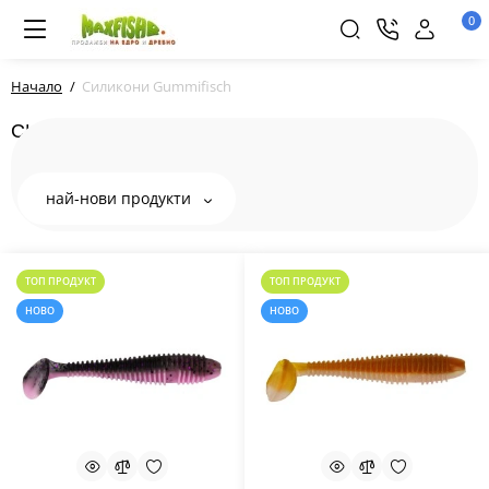
0
Начало
Силикони Gummifisch
СИЛИКОНИ GUMMIFISCH
най-нови продукти
ТОП ПРОДУКТ
ТОП ПРОДУКТ
НОВО
НОВО