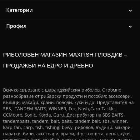
Категории
Профил
РИБОЛОВЕН МАГАЗИН MAXFISH ПЛОВДИВ –
ПРОДАЖБИ НА ЕДРО И ДРЕБНО
Всичко свързано с шаранджийския риболов. Огромно
разнообразие от рибарски продукти и пособия: аксесоари,
въдици, макари, храни, поводи, куки и др. Представител на
SBS, TANDEM BAITS, WINNER, Fox, Nash,Carp Tackle,
CCMoore, Sonic, Korda, Guru. Дистрибутор на SBS BAITS.
tandembaits, tandem, bait, baits, tandem bait, sbs, winner,
karp-fan, carp, fish, fishing, bivvy, риболов, въдици, макари,
палатки, биви, аксесоари, храни, dip, топчета, легла, куки,
поводи, mix, karp, maxfish, шаран, палатка, чадъри, влакна,