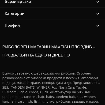
Бързи връзки
Категории
Профил
РИБОЛОВЕН МАГАЗИН MAXFISH ПЛОВДИВ –
ПРОДАЖБИ НА ЕДРО И ДРЕБНО
Всичко свързано с шаранджийския риболов. Огромно
разнообразие от рибарски продукти и пособия: аксесоари,
въдици, макари, храни, поводи, куки и др. Представител на
SBS, TANDEM BAITS, WINNER, Fox, Nash,Carp Tackle,
CCMoore, Sonic, Korda, Guru. Дистрибутор на SBS BAITS.
tandembaits, tandem, bait, baits, tandem bait, sbs, winner,
karp-fan, carp, fish, fishing, bivvy, риболов, въдици, макари,