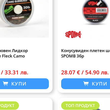
ловен Лидкор
Конусувиден плетен ш
 Fleck Camo
SPOMB 3бр
 / 33.31 лв.
28.07 € / 54.90 лв.
КУПИ
КУПИ
РОДУКТ
ТОП ПРОДУКТ