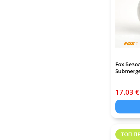
Fox Безо
Submerge
17.03 €
ТОП П