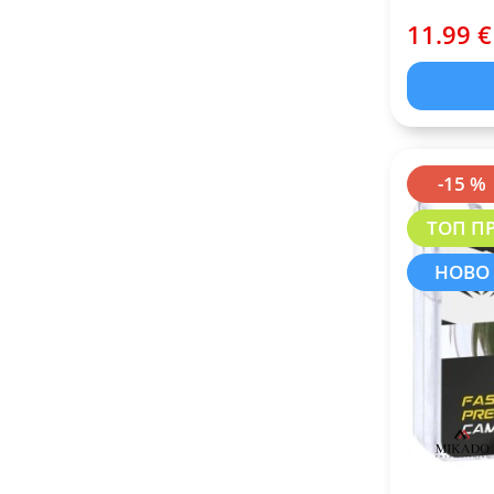
11.99 €
-15 %
ТОП П
НОВО