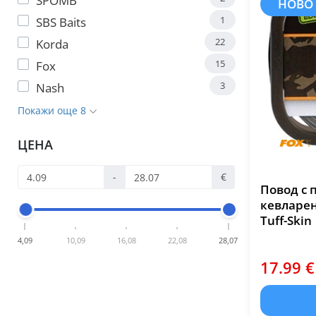
SPOMB
НОВО
1
SBS Baits
22
Korda
15
Fox
3
Nash
Покажи още 8
ЦЕНА
-
€
Повод с 
кевларен
Tuff-Skin
4,09
10,09
16,08
22,08
28,07
17.99 €