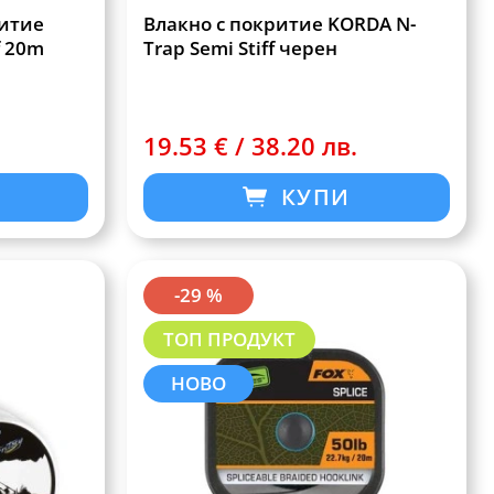
ритие
Влакно с покритие KORDA N-
f 20m
Trap Semi Stiff черен
19.53 € / 38.20 лв.
КУПИ
-29 %
ТОП ПРОДУКТ
НОВО