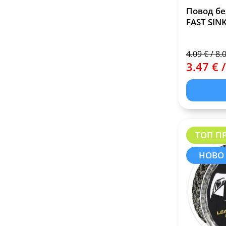
Повод бе
FAST SIN
4.09 € / 8.
3.47 € /
ТОП П
НОВО