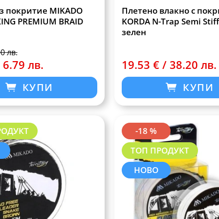
з покритие MIKADO
Плетено влакно с пок
KING PREMIUM BRAID
KORDA N-Trap Semi Stif
зелен
00 лв.
 6.79 лв.
19.53 € / 38.20 лв.
КУПИ
КУПИ
РОДУКТ
-18 %
ТОП ПРОДУКТ
НОВО