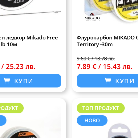
ен ледкор Mikado Free
Флурокарбон MIKADO 
0lb 10м
Territory -30m
9.60 € / 18.78 лв.
 / 25.23 лв.
7.89 € / 15.43 лв.
КУПИ
КУПИ
РОДУКТ
ТОП ПРОДУКТ
НОВО