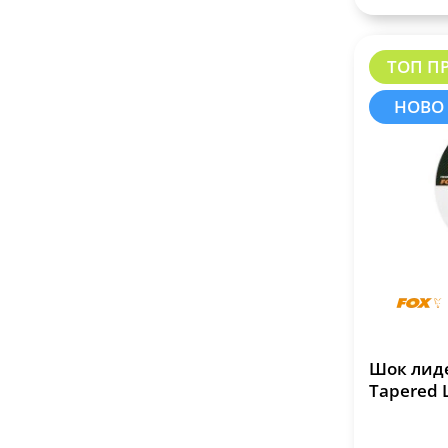
ТОП П
НОВО
Шок лиде
Tapered 