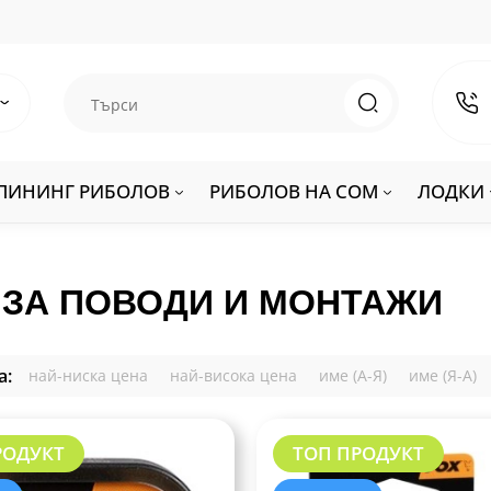
ПИНИНГ РИБОЛОВ
РИБОЛОВ НА СОМ
ЛОДКИ
- ЗА ПОВОДИ И МОНТАЖИ
а:
най-ниска цена
най-висока цена
име (А-Я)
име (Я-А)
РОДУКТ
ТОП ПРОДУКТ