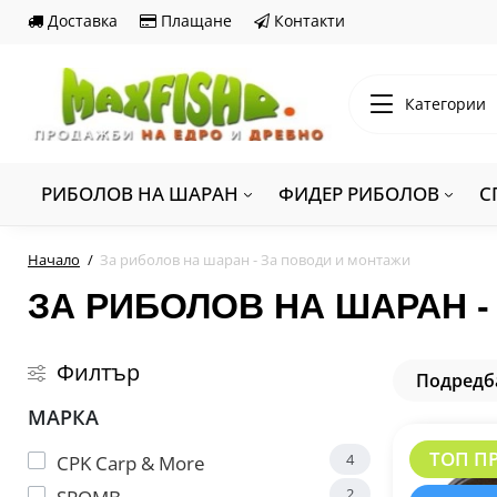
Доставка
Плащане
Контакти
Категории
РИБОЛОВ НА ШАРАН
ФИДЕР РИБОЛОВ
С
Начало
За риболов на шаран - За поводи и монтажи
ЗА РИБОЛОВ НА ШАРАН 
Филтър
Подредб
МАРКА
ТОП П
4
CPK Carp & More
2