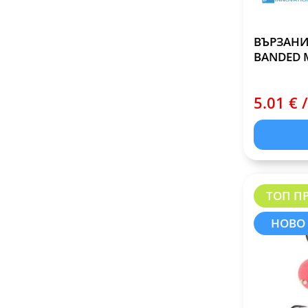
ВЪРЗАНИ
BANDED 
5.01 € /
ТОП П
НОВО