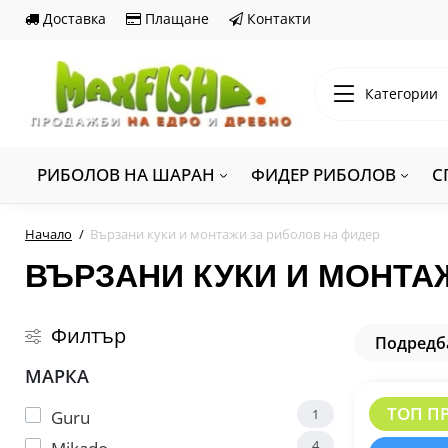
Доставка
Плащане
Контакти
Категории
РИБОЛОВ НА ШАРАН
ФИДЕР РИБОЛОВ
С
Начало
Вързани куки и монтажи за риболов на фидер
ВЪРЗАНИ КУКИ И МОНТА
Филтър
Подредб
МАРКА
ТОП П
1
Guru
4