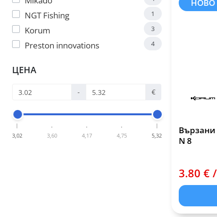
Mikado
НОВО
1
NGT Fishing
3
Korum
4
Preston innovations
ЦЕНА
-
€
Вързани 
3,02
3,60
4,17
4,75
5,32
N 8
3.80 € /