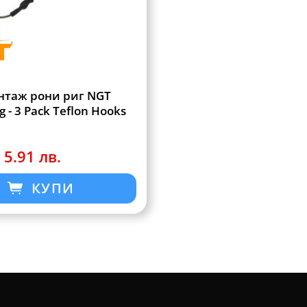
нтаж рони риг NGT
g - 3 Pack Teflon Hooks
 5.91 лв.
КУПИ