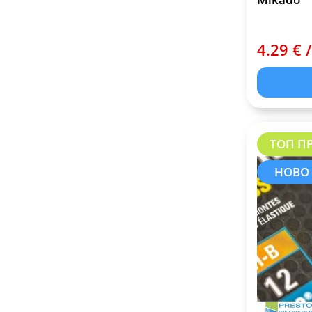
4.29 € /
ТОП П
НОВО