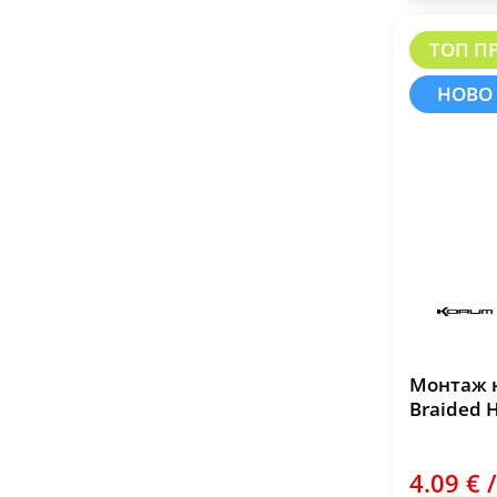
ТОП П
НОВО
Монтаж н
Braided H
4.09 € /