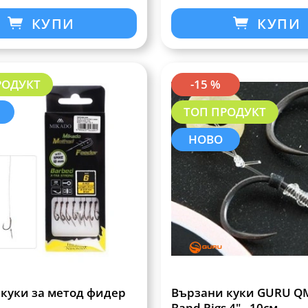
КУПИ
КУПИ
РОДУКТ
-15 %
ТОП ПРОДУКТ
НОВО
куки за метод фидер
Вързани куки GURU QM
Band Rigs 4" - 10см