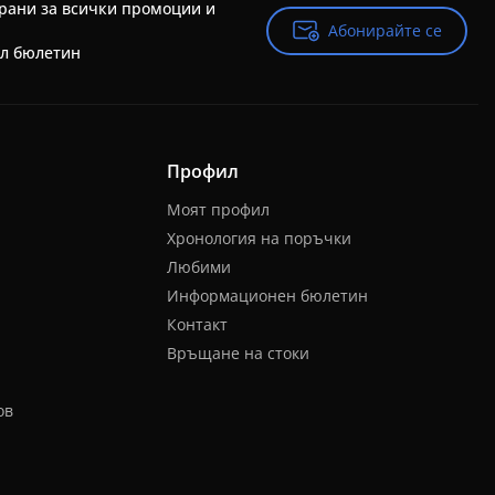
рани за всички промоции и
Абонирайте се
Абонирайте се
йл бюлетин
Профил
Моят профил
Хронология на поръчки
Любими
Информационен бюлетин
Контакт
Връщане на стоки
ов