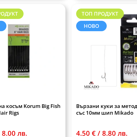
РОДУКТ
ТОП ПРОДУКТ
НОВО
а косъм Korum Big Fish
Вързани куки за мето
air Rigs
със 10мм шип Mikado
 8.00 лв.
4.50 € / 8.80 лв.