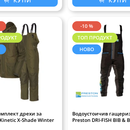
КУПИ
КУПИ
-10 %
РОДУКТ
ТОП ПРОДУКТ
НОВО
мплект дрехи за
Водоустоичив гащери
inetic X-Shade Winter
Preston DRI-FISH BIB & 