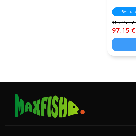
безпла
165.15 € / 
97.15 €