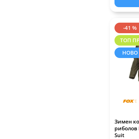
-41 %
ТОП П
НОВО
Зимен ко
риболов K
Suit