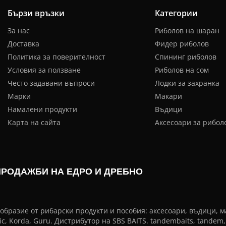
Бързи връзки
Категории
За нас
Риболов на шаран
Доставка
Фидер риболов
Политика за поверителност
Спининг риболов
Условия за ползване
Риболов на сом
Често задавани въпроси
Лодки за захранка
Марки
Макари
Намалени продукти
Въдици
Карта на сайта
Аксесоари за рибол
ПРОДАЖБИ НА ЕДРО И ДРЕБНО
разие от рибарски продукти и пособия: аксесоари, въдици, мак
 Korda, Guru. Дистрибутор на SBS BAITS. tandembaits, tandem, bait