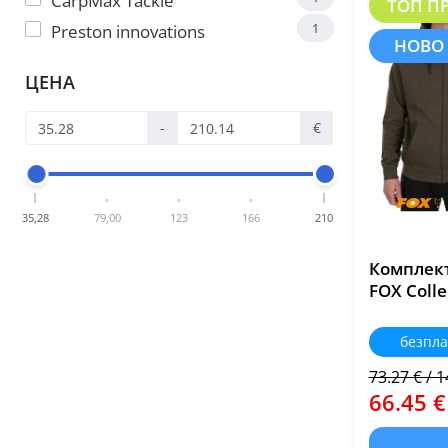
CarpMax Tackle
ТОП П
1
Preston innovations
НОВО
ЦЕНА
-
€
35,28
79,00
123
166
210
Комплек
FOX Colle
безпла
73.27 € / 1
66.45 €