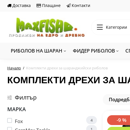
Доставка
Плащане
Контакти
Категории
РИБОЛОВ НА ШАРАН
ФИДЕР РИБОЛОВ
С
Начало
Комплекти дрехи за шаранджийски риболов
КОМПЛЕКТИ ДРЕХИ ЗА 
Филтър
Подредб
МАРКА
-9 %
4
Fox
1