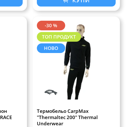
КУПИ
-30 %
ТОП ПРОДУКТ
НОВО
зон
Термобельо CarpMax
BRACE
"Thermaltec 200" Thermal
Underwear