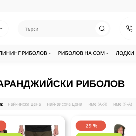
ПИНИНГ РИБОЛОВ
РИБОЛОВ НА СОМ
ЛОДКИ
ШАРАНДЖИЙСКИ РИБОЛОВ
а:
най-ниска цена
най-висока цена
име (А-Я)
име (Я-А)
-29 %