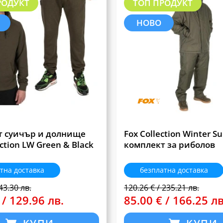
РОДУКТ
ТОП ПРОДУКТ
НОВО
т суичър и долнище
Fox Collection Winter S
ction LW Green & Black
комплект за риболов
тна доставка
безплатна доставка
43.30 лв.
120.26 € / 235.21 лв.
 / 129.96 лв.
85.00 € / 166.25 лв