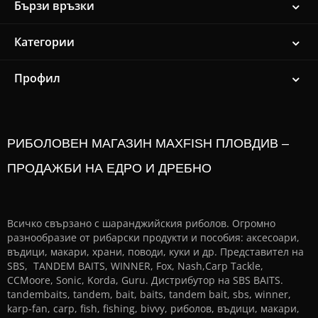
Бързи връзки
Категории
Профил
РИБОЛОВЕН МАГАЗИН MAXFISH ПЛОВДИВ –
ПРОДАЖБИ НА ЕДРО И ДРЕБНО
Всичко свързано с шаранджийския риболов. Огромно
разнообразие от рибарски продукти и пособия: аксесоари,
въдици, макари, храни, поводи, куки и др. Представител на
SBS, TANDEM BAITS, WINNER, Fox, Nash,Carp Tackle,
CCMoore, Sonic, Korda, Guru. Дистрибутор на SBS BAITS.
tandembaits, tandem, bait, baits, tandem bait, sbs, winner,
karp-fan, carp, fish, fishing, bivvy, риболов, въдици, макари,