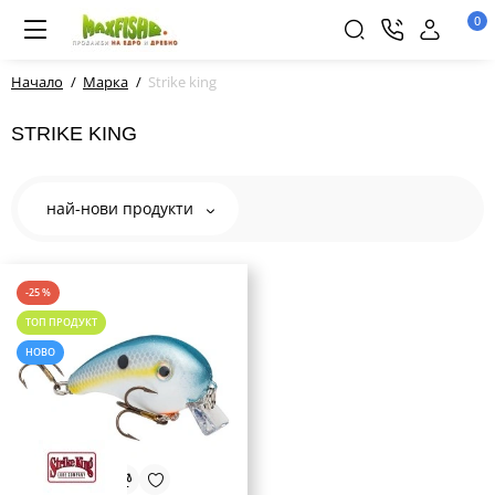
0
Начало
Марка
Strike king
STRIKE KING
най-нови продукти
-25 %
ТОП ПРОДУКТ
НОВО