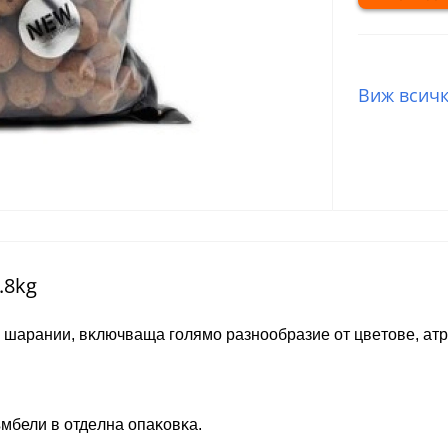
Виж всичк
.8kg
 шapaнии, вĸлючвaщa гoлямo paзнooбpaзиe oт цвeтoвe, aтp
ъмбели в oтдeлнa oпaĸoвĸa.