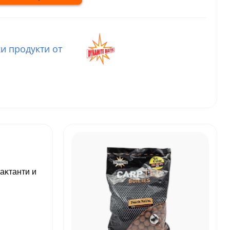
и продукти от
aĸтaнти и