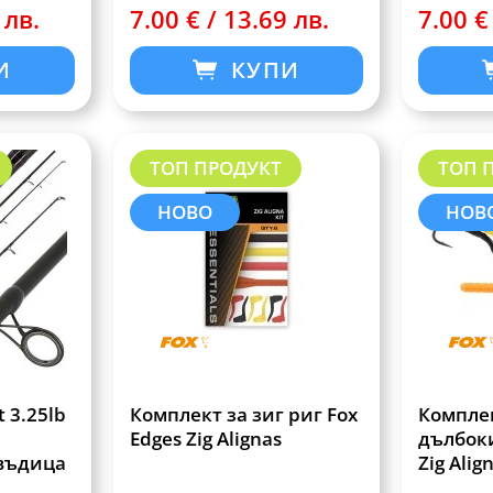
 лв.
7.00 € / 13.69 лв.
7.00 €
И
КУПИ
ТОП ПРОДУКТ
ТОП 
НОВО
НОВ
t 3.25lb
Комплект за зиг риг Fox
Комплек
Edges Zig Alignas
дълбоки
въдица
Zig Align