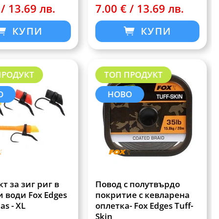
 / 13.69 лв.
7.00 € / 13.69 лв.
КУПИ
КУПИ
ПРОДУКТ
ТОП ПРОДУКТ
О
НОВО
т за зиг риг в
Повод с полутвърдо
 води Fox Edges
покритие с кевларена
as - XL
оплетка- Fox Edges Tuff-
Skin