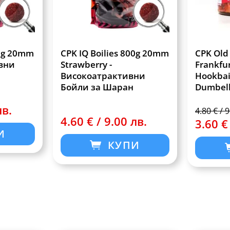
00g 20mm
CPK IQ Boilies 800g 20mm
CPK Old
вни
Strawberry -
Frankfu
Високоатрактивни
Hookbai
Бойли за Шаран
Dumbell
кука)
лв.
4.80 € / 
4.60 € / 9.00 лв.
3.60 €
И
КУПИ