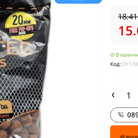
18.41
15.
В наличн
Код:
DY178
089
48 вноски