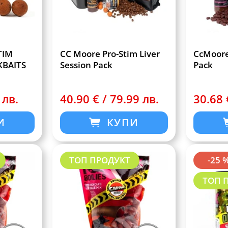
TIM
CC Moore Pro-Stim Liver
CcMoore 
KBAITS
Session Pack
Pack
 лв.
40.90 € / 79.99 лв.
30.68 
И
КУПИ
ТОП ПРОДУКТ
-25 
ТОП 