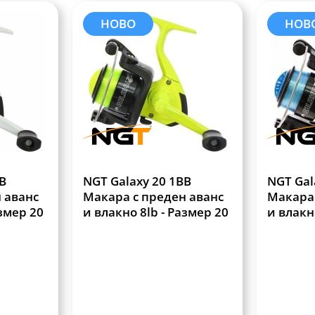
НОВО
НОВ
B
NGT Galaxy 20 1BB
NGT Gal
 аванс
Макара с преден аванс
Макара 
азмер 20
и влакно 8lb - Размер 20
и влакн