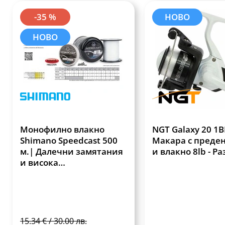
-35 %
НОВО
НОВО
Монофилно влакно
NGT Galaxy 20 1B
Shimano Speedcast 500
Макара с преден
м.| Далечни замятания
и влакно 8lb - Р
и висока
износоустойчивост
15.34 € / 30.00 лв.