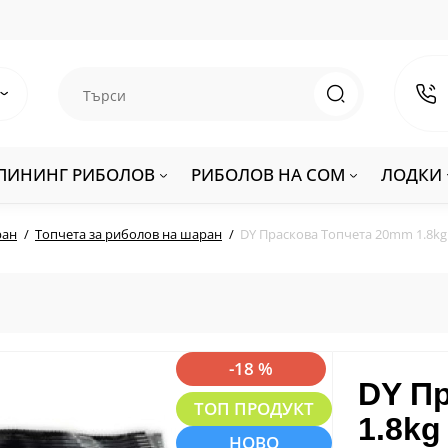
ПИНИНГ РИБОЛОВ
РИБОЛОВ НА СОМ
ЛОДКИ
ран
Топчета за риболов на шаран
DY Праскова Топчета 20mm 1.8kg
-18 %
DY П
ТОП ПРОДУКТ
1.8kg
НОВО