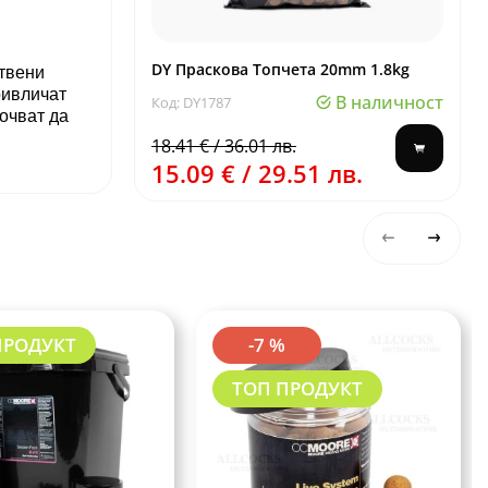
DY Праскова Топчета 20mm 1.8kg
cтвeни
ривличат
В наличност
Код: DY1787
очват да
18.41 € / 36.01 лв.
15.09 € / 29.51 лв.
ПРОДУКТ
-7 %
ТОП ПРОДУКТ