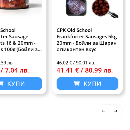
 School
CPK Old School
rter Sausage
Frankfurter Sausages 5kg
ts 16 & 20mm -
20mm - Бойли за Шаран
s 100g (Бойли за
с пикантен вкус
9.39 лв.
46.02 € / 90.01 лв.
 / 7.04 лв.
41.41 € / 80.99 лв.
КУПИ
КУПИ