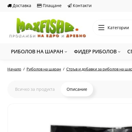
Доставка
Плащане
Контакти
Категории
РИБОЛОВ НА ШАРАН
ФИДЕР РИБОЛОВ
С
Начало
Риболов на шаран
Стръв и добавки за риболов на ша
Всичко за продукта
Описание