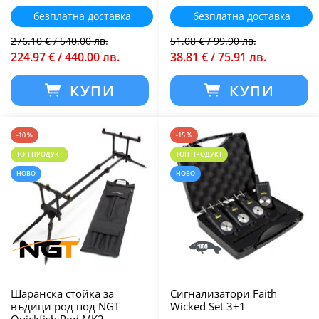
безплатна доставка
безплатна доставка
276.10 € / 540.00 лв.
51.08 € / 99.90 лв.
224.97 € / 440.00 лв.
38.81 € / 75.91 лв.
КУПИ
КУПИ
-10 %
-15 %
ТОП ПРОДУКТ
ТОП ПРОДУКТ
НОВО
НОВО
Шаранска стойка за
Сигнализатори Faith
въдици род под NGT
Wicked Set 3+1