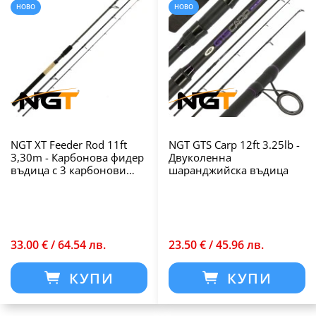
НОВО
НОВО
NGT XT Feeder Rod 11ft
NGT GTS Carp 12ft 3.25lb -
3,30m - Карбонова фидер
Двуколенна
въдица с 3 карбонови
шаранджийска въдица
върха
33.00 € / 64.54 лв.
23.50 € / 45.96 лв.
КУПИ
КУПИ