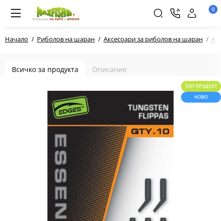
0
Начало
Риболов на шаран
Аксесоари за риболов на шаран
Ак
Всичко за продукта
Описание
ТОП ПРОДУКТ
НОВО