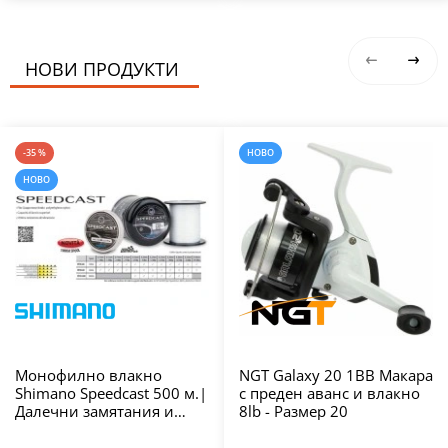
НОВИ ПРОДУКТИ
-35 %
НОВО
НОВО
Монофилно влакно
NGT Galaxy 20 1BB Макара
Shimano Speedcast 500 м.|
с преден аванс и влакно
Далечни замятания и
8lb - Размер 20
висока
износоустойчивост