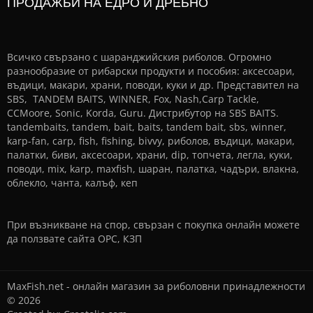
ПРОДАЖБИ НА ЕДРО И ДРЕБНО
Всичко свързано с шаранджийския риболов. Огромно
разнообразие от рибарски продукти и пособия: аксесоари,
въдици, макари, храни, поводи, куки и др. Представител на
SBS, TANDEM BAITS, WINNER, Fox, Nash,Carp Tackle,
CCMoore, Sonic, Korda, Guru. Дистрибутор на SBS BAITS.
tandembaits, tandem, bait, baits, tandem bait, sbs, winner,
karp-fan, carp, fish, fishing, bivvy, риболов, въдици, макари,
палатки, биви, аксесоари, храни, dip, топчета, легла, куки,
поводи, mix, karp, maxfish, шаран, палатка, чадъри, влакна,
облекло, чанта, калъф, кеп
При възникване на спор, свързан с покупка онлайн можете
да ползвате сайта
ОРС
,
КЗП
MaxFish.net - онлайн магазин за риболовни принадлежности
© 2026