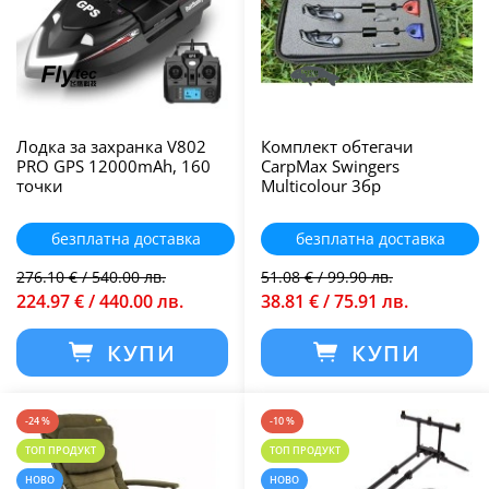
Лодка за захранка V802
Комплект обтегачи
PRO GPS 12000mAh, 160
CarpMax Swingers
точки
Multicolour 3бр
безплатна доставка
безплатна доставка
276.10 € / 540.00 лв.
51.08 € / 99.90 лв.
224.97 € / 440.00 лв.
38.81 € / 75.91 лв.
КУПИ
КУПИ
-24 %
-10 %
ТОП ПРОДУКТ
ТОП ПРОДУКТ
НОВО
НОВО