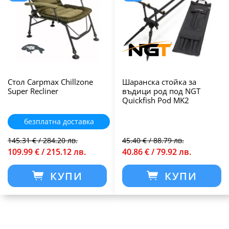
Стол Carpmax Chillzone
Шаранска стойка за
Super Recliner
въдици род под NGT
Quickfish Pod MK2
безплатна доставка
145.31 € / 284.20 лв.
45.40 € / 88.79 лв.
109.99 € / 215.12 лв.
40.86 € / 79.92 лв.
КУПИ
КУПИ