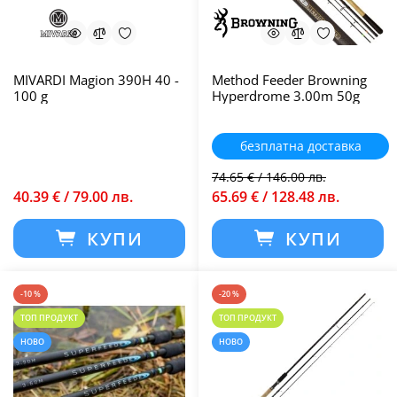
MIVARDI Magion 390H 40 -
Method Feeder Browning
100 g
Hyperdrome 3.00m 50g
безплатна доставка
74.65 € / 146.00 лв.
40.39 € / 79.00 лв.
65.69 € / 128.48 лв.
КУПИ
КУПИ
-10 %
-20 %
ТОП ПРОДУКТ
ТОП ПРОДУКТ
НОВО
НОВО