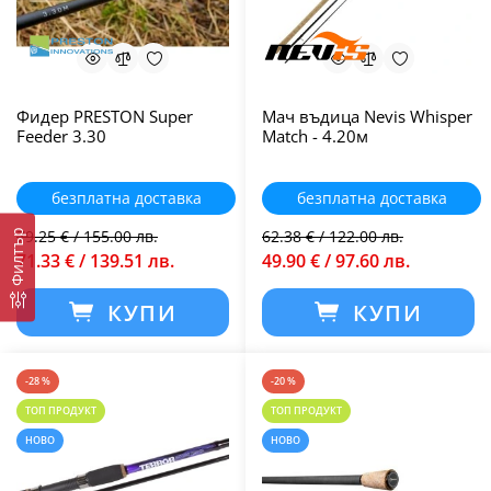
Фидер PRESTON Super
Мач въдица Nevis Whisper
Feeder 3.30
Match - 4.20м
безплатна доставка
безплатна доставка
79.25 € / 155.00 лв.
62.38 € / 122.00 лв.
Филтър
71.33 € / 139.51 лв.
49.90 € / 97.60 лв.
КУПИ
КУПИ
-28 %
-20 %
ТОП ПРОДУКТ
ТОП ПРОДУКТ
НОВО
НОВО