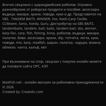
Всичко свързано с шаранджийския риболов. Огромно
разнообразие от рибарски продукти и пособия: аксесоари,
въдици, макари, храни, поводи, куки и др. Представител на
SBS, TANDEM BAITS, WINNER, Fox, Nash,Carp Tackle,
CCMoore, Sonic, Korda, Guru. Дистрибутор на SBS BAITS.
tandembaits, tandem, bait, baits, tandem bait, sbs, winner,
karp-fan, carp, fish, fishing, bivvy, риболов, въдици, макари,
палатки, биви, аксесоари, храни, dip, топчета, легла, куки,
поводи, mix, karp, maxfish, шаран, палатка, чадъри, влакна,
облекло, чанта, калъф, кеп
При възникване на спор, свързан с покупка онлайн можете
да ползвате сайта
ОРС
,
КЗП
MaxFish.net - онлайн магазин за риболовни принадлежности
© 2026
Created by:
Creatolic.com