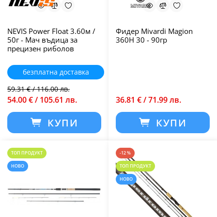
NEVIS Power Float 3.60м /
Фидер Mivardi Magion
50г - Мач въдица за
360H 30 - 90гр
прецизен риболов
безплатна доставка
59.31 € / 116.00 лв.
54.00 € / 105.61 лв.
36.81 € / 71.99 лв.
КУПИ
КУПИ
ТОП ПРОДУКТ
-12 %
НОВО
ТОП ПРОДУКТ
НОВО