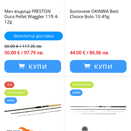
Мач въдица PRESTON
Болонезе OKINWA Best
Dura Pellet Waggler 11ft 4-
Choice Bolo 10-45g
12g
безплатна доставка
60.00 € / 117.35 лв.
50.00 € / 97.79 лв.
44.00 € / 86.06 лв.
КУПИ
КУПИ
-9 %
ТОП ПРОДУКТ
ТОП ПРОДУКТ
НОВО
НОВО