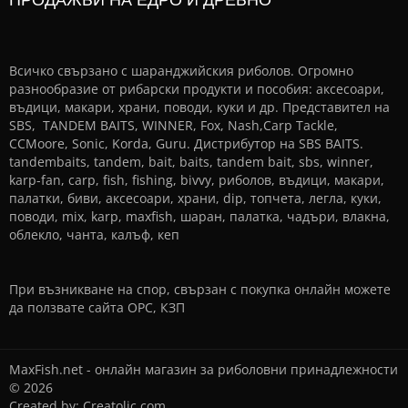
Всичко свързано с шаранджийския риболов. Огромно
разнообразие от рибарски продукти и пособия: аксесоари,
въдици, макари, храни, поводи, куки и др. Представител на
SBS, TANDEM BAITS, WINNER, Fox, Nash,Carp Tackle,
CCMoore, Sonic, Korda, Guru. Дистрибутор на SBS BAITS.
tandembaits, tandem, bait, baits, tandem bait, sbs, winner,
karp-fan, carp, fish, fishing, bivvy, риболов, въдици, макари,
палатки, биви, аксесоари, храни, dip, топчета, легла, куки,
поводи, mix, karp, maxfish, шаран, палатка, чадъри, влакна,
облекло, чанта, калъф, кеп
При възникване на спор, свързан с покупка онлайн можете
да ползвате сайта
ОРС
,
КЗП
MaxFish.net - онлайн магазин за риболовни принадлежности
© 2026
Created by:
Creatolic.com