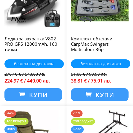
Лодка за захранка V802
Комплект обтегачи
PRO GPS 12000mAh, 160
CarpMax Swingers
точки
Multicolour 3бр
безплатна доставка
безплатна доставка
276.10 € / 540.00 лв.
51.08 € / 99.90 лв.
224.97 € / 440.00 лв.
38.81 € / 75.91 лв.
КУПИ
КУПИ
-24 %
-10 %
ТОП ПРОДУКТ
ТОП ПРОДУКТ
НОВО
НОВО