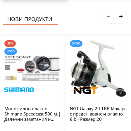
НОВИ ПРОДУКТИ
-35 %
НОВО
НОВО
Монофилно влакно
NGT Galaxy 20 1BB Макара
Shimano Speedcast 500 м.|
с преден аванс и влакно
Далечни замятания и
8lb - Размер 20
висока
износоустойчивост