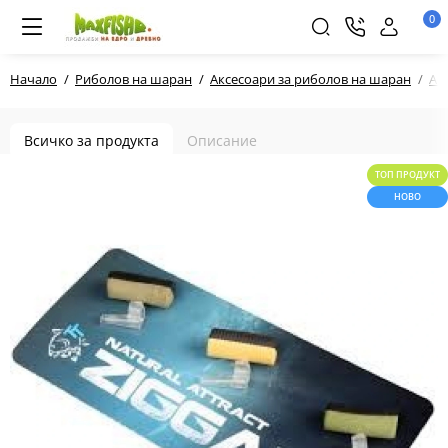
0
Начало
Риболов на шаран
Аксесоари за риболов на шаран
Ак
Всичко за продукта
Описание
ТОП ПРОДУКТ
НОВО