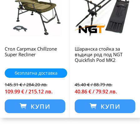
Стол Carpmax Chillzone
Шаранска стойка за
Super Recliner
въдици род под NGT
Quickfish Pod MK2
безплатна доставка
145.31 € / 284.20 лв.
45.40 € / 88.79 лв.
109.99 € / 215.12 лв.
40.86 € / 79.92 лв.
КУПИ
КУПИ