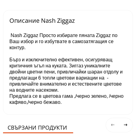
Описание Nash Ziggaz
Nash Ziggaz Просто избирате пяната Ziggaz по
Ваш избор и го избутвате в самозатягащия се
контур.
Бърз и изключително ефективен, осигуряващ
критичния ъгъл на куката. Зиггаз уникалните
двойни цветни пени, привличайки шаран отдолу и
предлагащи 6 топли цветови вариации на -
привличайте внимателно и естествените цветове
на водните насекоми.
Предлага се в цветова гама ,/черно зелено, /черно
кафяво,/черно бежаво.
СВЪРЗАНИ ПРОДУКТИ