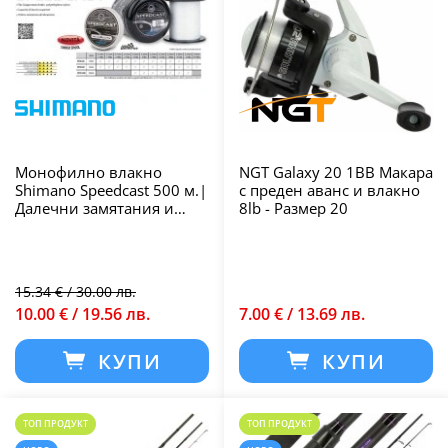
Монофилно влакно
NGT Galaxy 20 1BB Макара
Shimano Speedcast 500 м.|
с преден аванс и влакно
Далечни замятания и
8lb - Размер 20
висока
износоустойчивост
15.34 € / 30.00 лв.
10.00 € / 19.56 лв.
7.00 € / 13.69 лв.
КУПИ
КУПИ
ТОП ПРОДУКТ
ТОП ПРОДУКТ