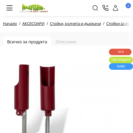
0
Начало
АКСЕСОАРИ
Стойки, колчета и държачи
Стойки за въ
Всичко за продукта
Описание
-10 %
ТОП ПРОДУКТ
НОВО