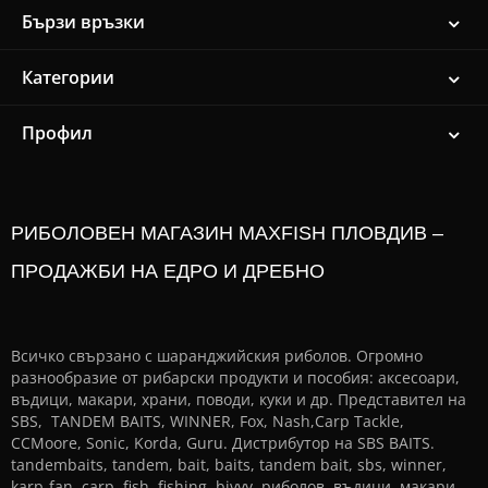
Бързи връзки
Категории
Профил
РИБОЛОВЕН МАГАЗИН MAXFISH ПЛОВДИВ –
ПРОДАЖБИ НА ЕДРО И ДРЕБНО
Всичко свързано с шаранджийския риболов. Огромно
разнообразие от рибарски продукти и пособия: аксесоари,
въдици, макари, храни, поводи, куки и др. Представител на
SBS, TANDEM BAITS, WINNER, Fox, Nash,Carp Tackle,
CCMoore, Sonic, Korda, Guru. Дистрибутор на SBS BAITS.
tandembaits, tandem, bait, baits, tandem bait, sbs, winner,
karp-fan, carp, fish, fishing, bivvy, риболов, въдици, макари,