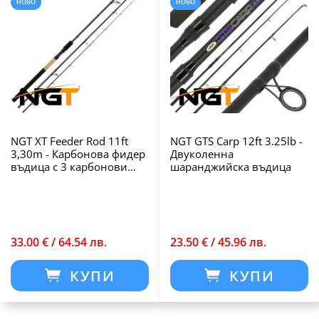
НОВО
НОВО
NGT XT Feeder Rod 11ft
NGT GTS Carp 12ft 3.25lb -
3,30m - Карбонова фидер
Двуколенна
въдица с 3 карбонови
шаранджийска въдица
върха
33.00 € / 64.54 лв.
23.50 € / 45.96 лв.
КУПИ
КУПИ