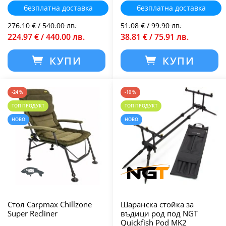
безплатна доставка
безплатна доставка
276.10 € / 540.00 лв.
51.08 € / 99.90 лв.
224.97 € / 440.00 лв.
38.81 € / 75.91 лв.
КУПИ
КУПИ
-24 %
-10 %
ТОП ПРОДУКТ
ТОП ПРОДУКТ
НОВО
НОВО
Стол Carpmax Chillzone
Шаранска стойка за
Super Recliner
въдици род под NGT
Quickfish Pod MK2