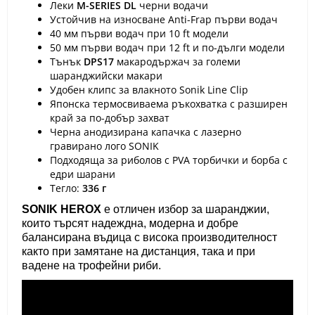
Леки
M-SERIES DL
черни водачи
Устойчив на износване Anti-Frap първи водач
40 мм първи водач при 10 ft модели
50 мм първи водач при 12 ft и по-дълги модели
Тънък
DPS17
макародържач за големи
шаранджийски макари
Удобен клипс за влакното Sonik Line Clip
Японска термосвиваема ръкохватка с разширен
край за по-добър захват
Черна анодизирана капачка с лазерно
гравирано лого SONIK
Подходяща за риболов с PVA торбички и борба с
едри шарани
Тегло:
336 г
SONIK HEROX
е отличен избор за шаранджии,
които търсят надеждна, модерна и добре
балансирана въдица с висока производителност
както при замятане на дистанция, така и при
вадене на трофейни риби.