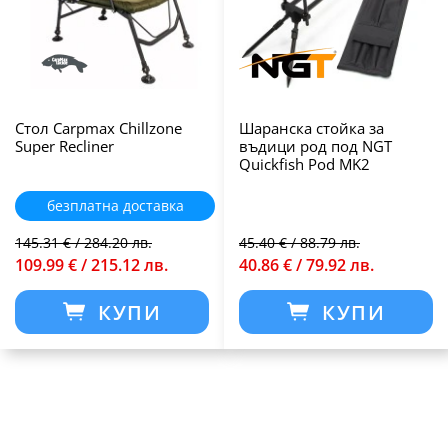
Стол Carpmax Chillzone
Шаранска стойка за
Super Recliner
въдици род под NGT
Quickfish Pod MK2
безплатна доставка
145.31 € / 284.20 лв.
45.40 € / 88.79 лв.
109.99 € / 215.12 лв.
40.86 € / 79.92 лв.
КУПИ
КУПИ