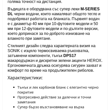
голяма точност на дистанция.
Въдицата е оборудвана със супер леки
M-SERIES
DL
черни водачи, които намаляват общото тегло и
подобряват работата на бланката. Първият водач
е с диаметър 40 мм при 10-футовите модели и 50
мм при 12-футовите модели и по-дългите версии,
което допринася за по-доброто изнизване на
влакното при замятане.
Стилният дизайн следва характерната визия на
SONIK с изцяло термосвиваема ръкохватка,
затъмнени компоненти, тънък
DPS17
макародържач и дискретни зелени акценти HEROX.
Ергономичната дръжка осигурява сигурен захват и
комфорт по време на продължителен риболов.
Характеристики:
Тънък и лек карбонов бланк с елегантно черно
покритие
Прогресивно действие за далечни и точни
замятания
Супер бързо възстановяване на върха