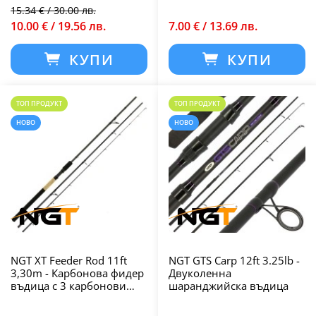
15.34 € / 30.00 лв.
10.00 € / 19.56 лв.
7.00 € / 13.69 лв.
КУПИ
КУПИ
ТОП ПРОДУКТ
ТОП ПРОДУКТ
НОВО
НОВО
NGT XT Feeder Rod 11ft
NGT GTS Carp 12ft 3.25lb -
3,30m - Карбонова фидер
Двуколенна
въдица с 3 карбонови
шаранджийска въдица
върха