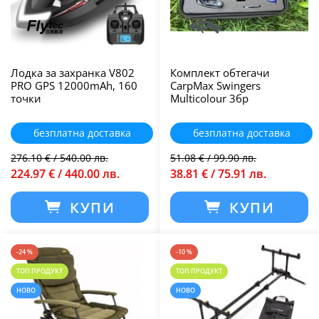
Лодка за захранка V802
Комплект обтегачи
PRO GPS 12000mAh, 160
CarpMax Swingers
точки
Multicolour 3бр
безплатна доставка
безплатна доставка
276.10 € / 540.00 лв.
51.08 € / 99.90 лв.
224.97 € / 440.00 лв.
38.81 € / 75.91 лв.
КУПИ
КУПИ
-24 %
-10 %
ТОП ПРОДУКТ
ТОП ПРОДУКТ
НОВО
НОВО