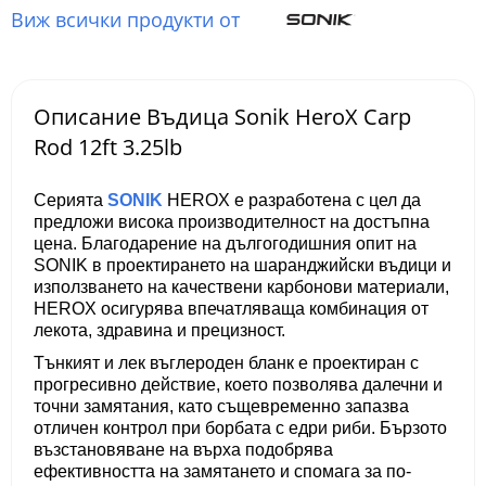
Виж всички продукти от
Описание Въдица Sonik HeroX Carp
Rod 12ft 3.25lb
Серията
SONIK
HEROX
е разработена с цел да
предложи висока производителност на достъпна
цена. Благодарение на дългогодишния опит на
SONIK в проектирането на шаранджийски въдици и
използването на качествени карбонови материали,
HEROX осигурява впечатляваща комбинация от
лекота, здравина и прецизност.
Тънкият и лек въглероден бланк е проектиран с
прогресивно действие, което позволява далечни и
точни замятания, като същевременно запазва
отличен контрол при борбата с едри риби. Бързото
възстановяване на върха подобрява
ефективността на замятането и спомага за по-