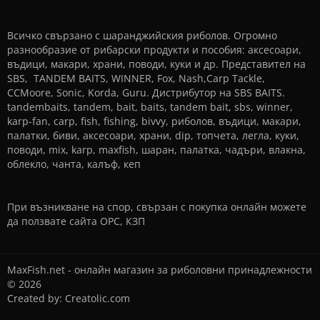
Всичко свързано с шаранджийския риболов. Огромно
разнообразие от рибарски продукти и пособия: аксесоари,
въдици, макари, храни, поводи, куки и др. Представител на
SBS, TANDEM BAITS, WINNER, Fox, Nash,Carp Tackle,
CCMoore, Sonic, Korda, Guru. Дистрибутор на SBS BAITS.
tandembaits, tandem, bait, baits, tandem bait, sbs, winner,
karp-fan, carp, fish, fishing, bivvy, риболов, въдици, макари,
палатки, биви, аксесоари, храни, dip, топчета, легла, куки,
поводи, mix, karp, maxfish, шаран, палатка, чадъри, влакна,
облекло, чанта, калъф, кеп
При възникване на спор, свързан с покупка онлайн можете
да ползвате сайта
ОРС
,
КЗП
MaxFish.net - онлайн магазин за риболовни принадлежности
© 2026
Created by:
Creatolic.com