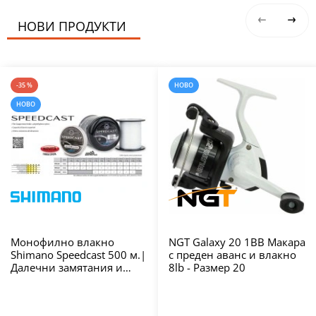
НОВИ ПРОДУКТИ
-35 %
НОВО
НОВО
Монофилно влакно
NGT Galaxy 20 1BB Макара
Shimano Speedcast 500 м.|
с преден аванс и влакно
Далечни замятания и
8lb - Размер 20
висока
износоустойчивост