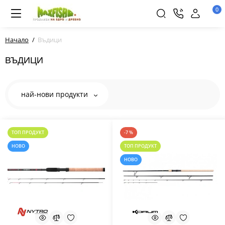
0
Начало
Въдици
ВЪДИЦИ
най-нови продукти
ТОП ПРОДУКТ
-7 %
НОВО
ТОП ПРОДУКТ
НОВО