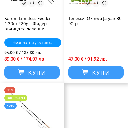
Korum Limitless Feeder
Телемач Okinwa Jaguar 30-
4.20m 220g – Фидер
90гр
въдица за далечни
дистанции
безплатна доставка
95.00 € / 185.80 лв.
89.00 € / 174.07 лв.
47.00 € / 91.92 лв.
КУПИ
КУПИ
-16 %
ТОП ПРОДУКТ
НОВО