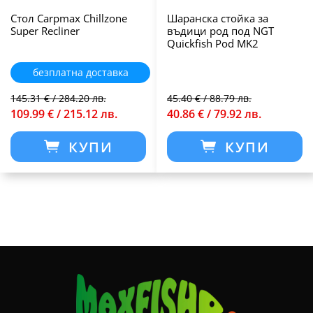
Стол Carpmax Chillzone
Шаранска стойка за
Super Recliner
въдици род под NGT
Quickfish Pod MK2
безплатна доставка
145.31 € / 284.20 лв.
45.40 € / 88.79 лв.
109.99 € / 215.12 лв.
40.86 € / 79.92 лв.
КУПИ
КУПИ