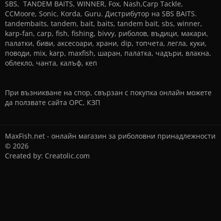
SBS, TANDEM BAITS, WINNER, Fox, Nash,Carp Tackle,
CCMoore, Sonic, Korda, Guru. Дистрибутор на SBS BAITS.
tandembaits, tandem, bait, baits, tandem bait, sbs, winner,
karp-fan, carp, fish, fishing, bivvy, риболов, въдици, макари,
палатки, биви, аксесоари, храни, dip, топчета, легла, куки,
поводи, mix, karp, maxfish, шаран, палатка, чадъри, влакна,
облекло, чанта, калъф, кеп
При възникване на спор, свързан с покупка онлайн можете
да ползвате сайта
ОРС
,
КЗП
MaxFish.net - онлайн магазин за риболовни принадлежности
© 2026
Created by:
Creatolic.com