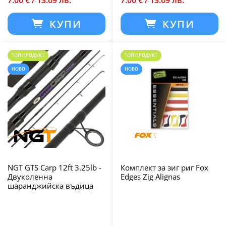
7.00 € / 13.69 лв.
7.00 € / 13.69 лв.
КУПИ
КУПИ
ТОП ПРОДУКТ
ТОП ПРОДУКТ
НОВО
НОВО
NGT GTS Carp 12ft 3.25lb -
Комплект за зиг риг Fox
Двуколенна
Edges Zig Alignas
шаранджийска въдица