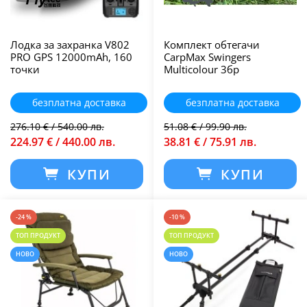
Лодка за захранка V802
Комплект обтегачи
PRO GPS 12000mAh, 160
CarpMax Swingers
точки
Multicolour 3бр
безплатна доставка
безплатна доставка
276.10 € / 540.00 лв.
51.08 € / 99.90 лв.
224.97 € / 440.00 лв.
38.81 € / 75.91 лв.
КУПИ
КУПИ
-24 %
-10 %
ТОП ПРОДУКТ
ТОП ПРОДУКТ
НОВО
НОВО