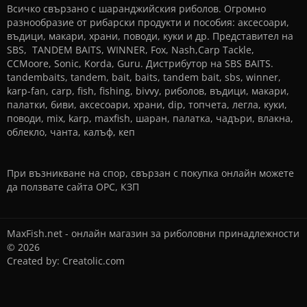
Всичко свързано с шаранджийския риболов. Огромно
разнообразие от рибарски продукти и пособия: аксесоари,
въдици, макари, храни, поводи, куки и др. Представител на
SBS, TANDEM BAITS, WINNER, Fox, Nash,Carp Tackle,
CCMoore, Sonic, Korda, Guru. Дистрибутор на SBS BAITS.
tandembaits, tandem, bait, baits, tandem bait, sbs, winner,
karp-fan, carp, fish, fishing, bivvy, риболов, въдици, макари,
палатки, биви, аксесоари, храни, dip, топчета, легла, куки,
поводи, mix, karp, maxfish, шаран, палатка, чадъри, влакна,
облекло, чанта, калъф, кеп
При възникване на спор, свързан с покупка онлайн можете
да ползвате сайта
ОРС
,
КЗП
MaxFish.net - онлайн магазин за риболовни принадлежности
© 2026
Created by:
Creatolic.com