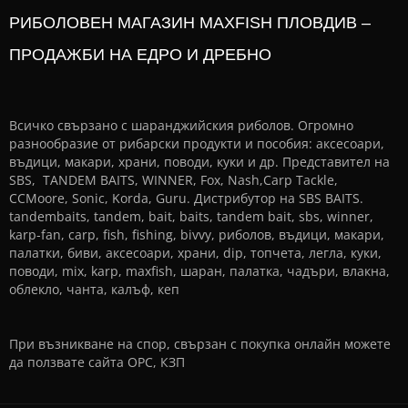
РИБОЛОВЕН МАГАЗИН MAXFISH ПЛОВДИВ –
ПРОДАЖБИ НА ЕДРО И ДРЕБНО
Всичко свързано с шаранджийския риболов. Огромно
разнообразие от рибарски продукти и пособия: аксесоари,
въдици, макари, храни, поводи, куки и др. Представител на
SBS, TANDEM BAITS, WINNER, Fox, Nash,Carp Tackle,
CCMoore, Sonic, Korda, Guru. Дистрибутор на SBS BAITS.
tandembaits, tandem, bait, baits, tandem bait, sbs, winner,
karp-fan, carp, fish, fishing, bivvy, риболов, въдици, макари,
палатки, биви, аксесоари, храни, dip, топчета, легла, куки,
поводи, mix, karp, maxfish, шаран, палатка, чадъри, влакна,
облекло, чанта, калъф, кеп
При възникване на спор, свързан с покупка онлайн можете
да ползвате сайта
ОРС
,
КЗП