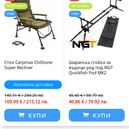
ТОП ПРОДУКТ
ТОП ПРОДУКТ
НОВО
НОВО
Стол Carpmax Chillzone
Шаранска стойка за
Super Recliner
въдици род под NGT
Quickfish Pod MK2
безплатна доставка
145.31 € / 284.20 лв.
45.40 € / 88.79 лв.
109.99 € / 215.12 лв.
40.86 € / 79.92 лв.
КУПИ
КУПИ