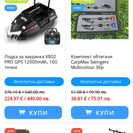
НОВО
НОВО
Лодка за захранка V802
Комплект обтегачи
PRO GPS 12000mAh, 160
CarpMax Swingers
точки
Multicolour 3бр
безплатна доставка
безплатна доставка
276.10 € / 540.00 лв.
51.08 € / 99.90 лв.
224.97 € / 440.00 лв.
38.81 € / 75.91 лв.
КУПИ
КУПИ
-24 %
-10 %