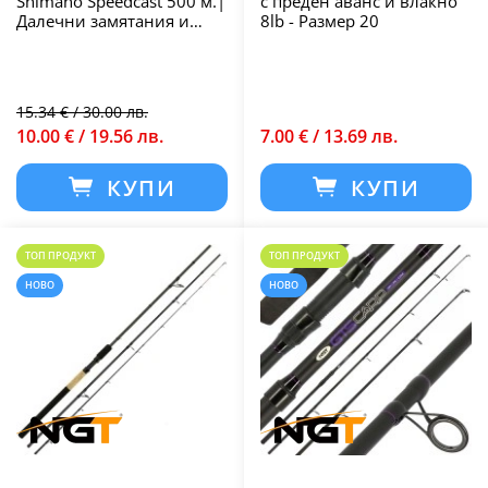
Shimano Speedcast 500 м.|
с преден аванс и влакно
Далечни замятания и
8lb - Размер 20
висока
износоустойчивост
15.34 € / 30.00 лв.
10.00 € / 19.56 лв.
7.00 € / 13.69 лв.
КУПИ
КУПИ
ТОП ПРОДУКТ
ТОП ПРОДУКТ
НОВО
НОВО