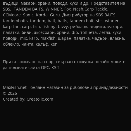
въдици, макари, храни, поводи, куки и др. Представител на
SBS, TANDEM BAITS, WINNER, Fox, Nash,Carp Tackle,
CCMoore, Sonic, Korda, Guru. Дистрибутор на SBS BAITS.
tandembaits, tandem, bait, baits, tandem bait, sbs, winner,
karp-fan, carp, fish, fishing, bivvy, риболов, въдици, макари,
палатки, биви, аксесоари, храни, dip, топчета, легла, куки,
поводи, mix, karp, maxfish, шаран, палатка, чадъри, влакна,
облекло, чанта, калъф, кеп
При възникване на спор, свързан с покупка онлайн можете
да ползвате сайта
ОРС
,
КЗП
MaxFish.net - онлайн магазин за риболовни принадлежности
© 2026
Created by:
Creatolic.com