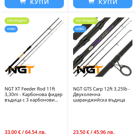
КУПИ
КУПИ
ТОП ПРОДУКТ
ТОП ПРОДУКТ
НОВО
НОВО
NGT XT Feeder Rod 11ft
NGT GTS Carp 12ft 3.25lb -
3,30m - Карбонова фидер
Двуколенна
въдица с 3 карбонови
шаранджийска въдица
върха
33.00 € / 64.54 лв.
23.50 € / 45.96 лв.