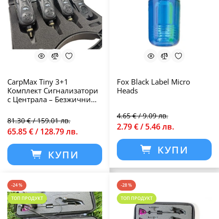
CarpMax Tiny 3+1
Fox Black Label Micro
Комплект Сигнализатори
Heads
с Централа – Безжични
Аларми за Шаранджийски
4.65 € / 9.09 лв.
Риболов
81.30 € / 159.01 лв.
2.79 € / 5.46 лв.
65.85 € / 128.79 лв.
КУПИ
КУПИ
-24 %
-28 %
ТОП ПРОДУКТ
ТОП ПРОДУКТ