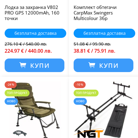
Лодка за захранка V802
Комплект обтегачи
PRO GPS 12000mAh, 160
CarpMax Swingers
точки
Multicolour 3бр
безплатна доставка
безплатна доставка
276.10 € / 540.00 лв.
51.08 € / 99.90 лв.
224.97 € / 440.00 лв.
38.81 € / 75.91 лв.
КУПИ
КУПИ
-24 %
-10 %
ТОП ПРОДУКТ
ТОП ПРОДУКТ
НОВО
НОВО