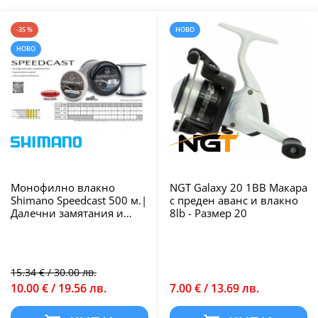
-35 %
НОВО
НОВО
Монофилно влакно
NGT Galaxy 20 1BB Макара
Shimano Speedcast 500 м.|
с преден аванс и влакно
Далечни замятания и
8lb - Размер 20
висока
износоустойчивост
15.34 € / 30.00 лв.
10.00 € / 19.56 лв.
7.00 € / 13.69 лв.