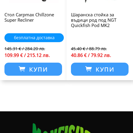
Стол Carpmax Chillzone
Шаранска стойка за
Super Recliner
въдици род под NGT
Quickfish Pod MK2
безплатна доставка
145.31 € / 284.20 лв.
45.40 € / 88.79 лв.
109.99 € / 215.12 лв.
40.86 € / 79.92 лв.
КУПИ
КУПИ