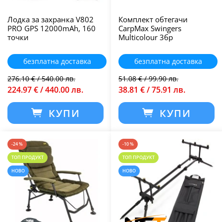
Лодка за захранка V802
Комплект обтегачи
PRO GPS 12000mAh, 160
CarpMax Swingers
точки
Multicolour 3бр
безплатна доставка
безплатна доставка
276.10 € / 540.00 лв.
51.08 € / 99.90 лв.
224.97 € / 440.00 лв.
38.81 € / 75.91 лв.
КУПИ
КУПИ
-24 %
-10 %
ТОП ПРОДУКТ
ТОП ПРОДУКТ
НОВО
НОВО