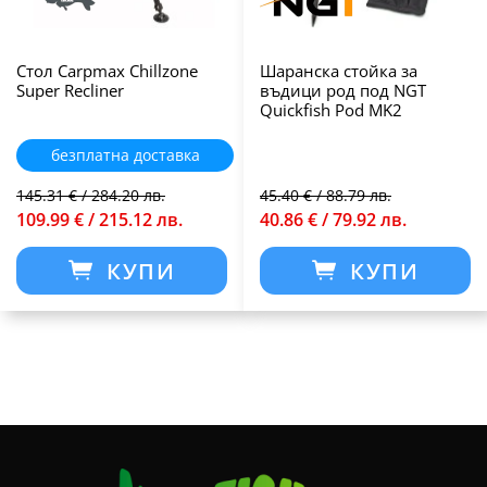
Стол Carpmax Chillzone
Шаранска стойка за
Super Recliner
въдици род под NGT
Quickfish Pod MK2
безплатна доставка
145.31 € / 284.20 лв.
45.40 € / 88.79 лв.
109.99 € / 215.12 лв.
40.86 € / 79.92 лв.
КУПИ
КУПИ