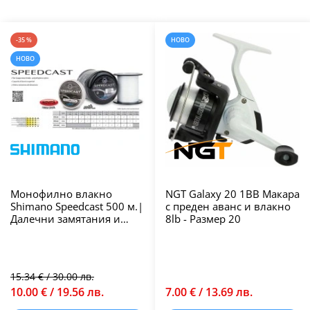
-35 %
НОВО
НОВО
Монофилно влакно
NGT Galaxy 20 1BB Макара
Shimano Speedcast 500 м.|
с преден аванс и влакно
Далечни замятания и
8lb - Размер 20
висока
износоустойчивост
15.34 € / 30.00 лв.
10.00 € / 19.56 лв.
7.00 € / 13.69 лв.