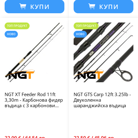
КУПИ
КУПИ
ТОП ПРОДУКТ
ТОП ПРОДУКТ
НОВО
НОВО
NGT XT Feeder Rod 11ft
NGT GTS Carp 12ft 3.25lb -
3,30m - Карбонова фидер
Двуколенна
въдица с 3 карбонови
шаранджийска въдица
върха