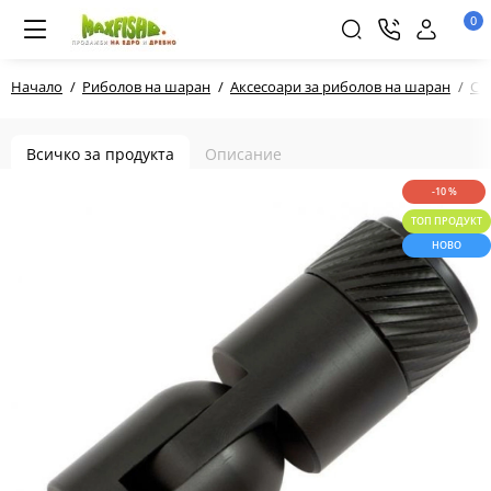
0
Начало
Риболов на шаран
Аксесоари за риболов на шаран
Ст
Всичко за продукта
Описание
-10 %
ТОП ПРОДУКТ
НОВО