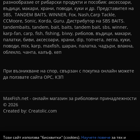
разнообразие от рибарски продукти и пособия: аксесоари,
въдици, макари, храни, поводи, куки и др. Представител на
SBS, TANDEM BAITS, WINNER, Fox, Nash,Carp Tackle,
CCMoore, Sonic, Korda, Guru. Дистрибутор на SBS BAITS.
tandembaits, tandem, bait, baits, tandem bait, sbs, winner,
karp-fan, carp, fish, fishing, bivvy, риболов, въдици, макари,
палатки, биви, аксесоари, храни, dip, топчета, легла, куки,
поводи, mix, karp, maxfish, шаран, палатка, чадъри, влакна,
облекло, чанта, калъф, кеп
При възникване на спор, свързан с покупка онлайн можете
да ползвате сайта
ОРС
,
КЗП
MaxFish.net - онлайн магазин за риболовни принадлежности
© 2026
Created by:
Creatolic.com
Този сайт използва "бисквитки" (cookies).
Научете повече
за тях и