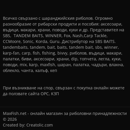
Всичко свързано с шаранджийския риболов. Огромно
разнообразие от рибарски продукти и пособия: аксесоари,
въдици, макари, храни, поводи, куки и др. Представител на
SBS, TANDEM BAITS, WINNER, Fox, Nash,Carp Tackle,
CCMoore, Sonic, Korda, Guru. Дистрибутор на SBS BAITS.
tandembaits, tandem, bait, baits, tandem bait, sbs, winner,
karp-fan, carp, fish, fishing, bivvy, риболов, въдици, макари,
палатки, биви, аксесоари, храни, dip, топчета, легла, куки,
поводи, mix, karp, maxfish, шаран, палатка, чадъри, влакна,
облекло, чанта, калъф, кеп
При възникване на спор, свързан с покупка онлайн можете
да ползвате сайта
ОРС
,
КЗП
MaxFish.net - онлайн магазин за риболовни принадлежности
© 2026
Created by:
Creatolic.com