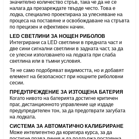
значително количество стръв, така че да не се
налага да презареждате твърде често. Това е
лодка, специално проектирана за улесняване на
процеса на поставяне и освобождаване на стръвта
по прецизен и ефективен начин.
LED СВЕТЛИНИ ЗА НОЩЕН РИБОЛОВ
Интегрирани са LED светлини в предната част и
две сини сигнални светлини в задната част, за да
се улесни използването на лодката при слаба
светлина или в тъмни условия.
Те не само подобряват видимостта, но и добавят
елемент на безопасност при нощните риболовни
сесии.
ПРЕДУПРЕЖДЕНИЕ ЗА ИЗТОЩЕНА БАТЕРИЯ
Когато нивото на батерията достигне критичен
праг, дистанционното управление ще издаде
предупредителен тон, за да предотврати загубата
на лодката.
СИСТЕМА ЗА АВТОМАТИЧНО КАЛИБРИРАНЕ
Може интелигентно да коригира курса, за да
постигне права линия и да поддържа постоянна