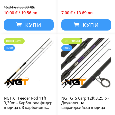
15.34 € / 30.00 лв.
10.00 € / 19.56 лв.
7.00 € / 13.69 лв.
КУПИ
КУПИ
ТОП ПРОДУКТ
ТОП ПРОДУКТ
НОВО
НОВО
NGT XT Feeder Rod 11ft
NGT GTS Carp 12ft 3.25lb -
3,30m - Карбонова фидер
Двуколенна
въдица с 3 карбонови
шаранджийска въдица
върха