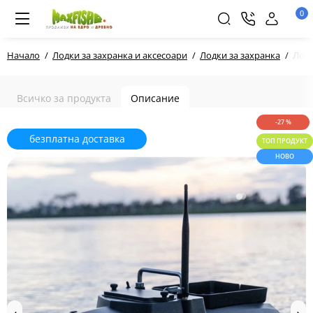
0
Начало
Лодки за захранка и аксесоари
Лодки за захранка
Лодк
Всичко за продукта
Описание
-27 %
безплатна доставка
ТОП ПРОДУКТ
НОВО