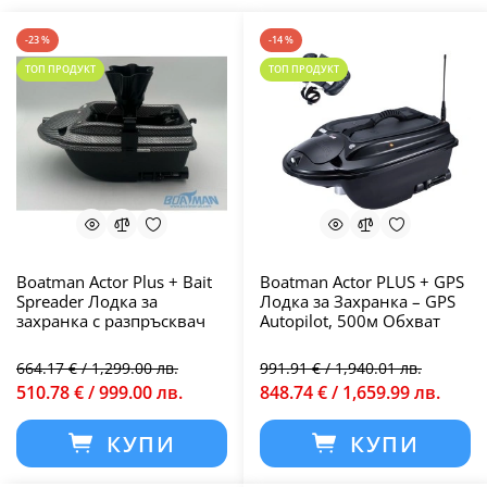
-23 %
-14 %
ТОП ПРОДУКТ
ТОП ПРОДУКТ
Boatman Actor Plus + Bait
Boatman Actor PLUS + GPS
Spreader Лодка за
Лодка за Захранка – GPS
захранка с разпръсквач
Autopilot, 500м Обхват
664.17 € / 1,299.00 лв.
991.91 € / 1,940.01 лв.
510.78 € / 999.00 лв.
848.74 € / 1,659.99 лв.
КУПИ
КУПИ