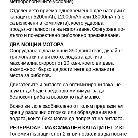
метеорологичните условия).
Отделението приема едновременно две батерии с
капацитет 5200mAh, 12000mAh или 18000mAh (не
са включени в комплекта), което удвоява
продължителността на използване. Осигурява по-
дълго и по-ефективно риболовно преживяване.
ДВА МОЩНИ МОТОРА
Оборудвана с два мощни 390 двигателя, дизайн с
три лопатки на витлото, лодката достига
максимална скорост от 10 км/ч, което ви дава
възможност бързо да достигнете до желаните
места за риболов.
Двигателите и витлото са оптимизирани така, че
шумът да бъде сведен до минимум, за да
безпокоят рибата възможно най-малко.
Всяко витло е заобиколено от голям предпазител
срещу различни отломки или образувания във
водата, които биха могли да попречат на витлата.
РЕЗЕРВОАР - МАКСИМАЛЕН КАПАЦИТЕТ. 2 КГ
Големият капацитет от 2 кг ви позволява да носите