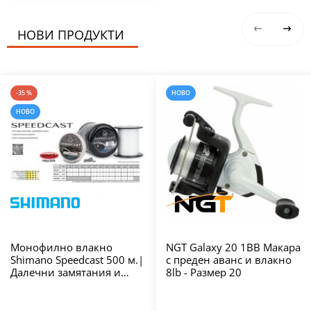
НОВИ ПРОДУКТИ
-35 %
НОВО
НОВО
Монофилно влакно
NGT Galaxy 20 1BB Макара
Shimano Speedcast 500 м.|
с преден аванс и влакно
Далечни замятания и
8lb - Размер 20
висока
износоустойчивост