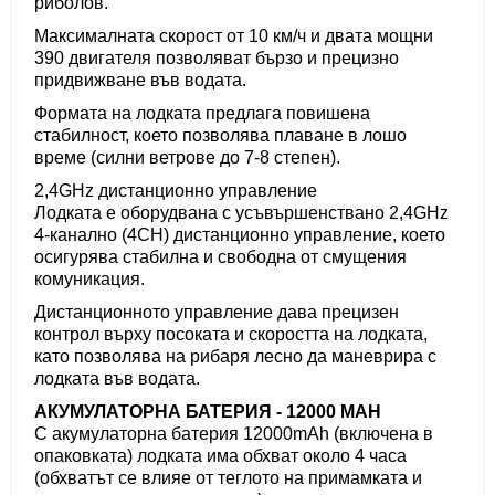
риболов.
Максималната скорост от 10 км/ч и двата мощни
390 двигателя позволяват бързо и прецизно
придвижване във водата.
Формата на лодката предлага повишена
стабилност, което позволява плаване в лошо
време (силни ветрове до 7-8 степен).
2,4GHz дистанционно управление
Лодката е оборудвана с усъвършенствано 2,4GHz
4-канално (4CH) дистанционно управление, което
осигурява стабилна и свободна от смущения
комуникация.
Дистанционното управление дава прецизен
контрол върху посоката и скоростта на лодката,
като позволява на рибаря лесно да маневрира с
лодката във водата.
АКУМУЛАТОРНА БАТЕРИЯ - 12000 MAH
С акумулаторна батерия 12000mAh (включена в
опаковката) лодката има обхват около 4 часа
(обхватът се влияе от теглото на примамката и