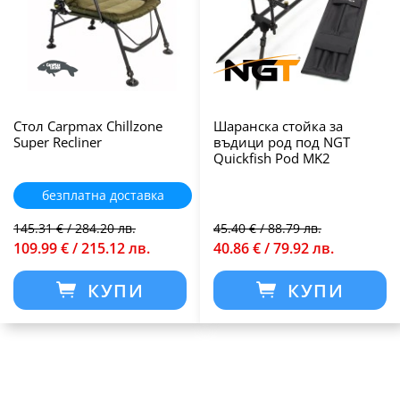
Стол Carpmax Chillzone
Шаранска стойка за
Super Recliner
въдици род под NGT
Quickfish Pod MK2
безплатна доставка
145.31 € / 284.20 лв.
45.40 € / 88.79 лв.
109.99 € / 215.12 лв.
40.86 € / 79.92 лв.
КУПИ
КУПИ