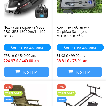
Лодка за захранка V802
Комплект обтегачи
PRO GPS 12000mAh, 160
CarpMax Swingers
точки
Multicolour 3бр
безплатна доставка
безплатна доставка
276.10 € / 540.00 лв.
51.08 € / 99.90 лв.
224.97 € / 440.00 лв.
38.81 € / 75.91 лв.
КУПИ
КУПИ
-24 %
-10 %
ТОП ПРОДУКТ
ТОП ПРОДУКТ
НОВО
НОВО