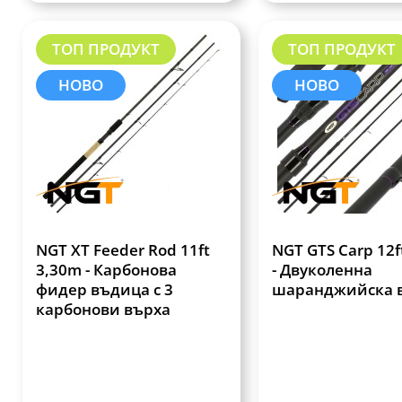
ТОП ПРОДУКТ
ТОП ПРОДУКТ
НОВО
НОВО
NGT XT Feeder Rod 11ft
NGT GTS Carp 12f
3,30m - Карбонова
- Двуколенна
фидер въдица с 3
шаранджийска 
карбонови върха