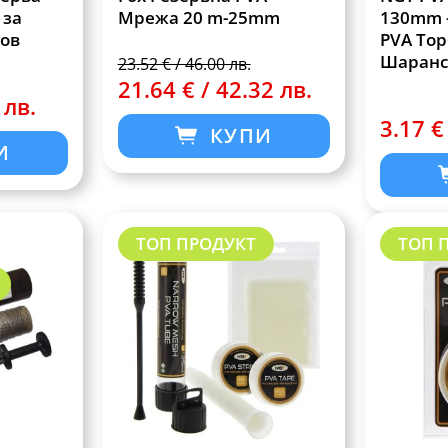
 за
Мрежа 20 m-25mm
130mm 
ов
PVA То
Шаранс
23.52 € / 46.00 лв.
21.64 € / 42.32 лв.
 лв.
3.17 €
КУПИ
И
ТОП ПРОДУКТ
ТОП 