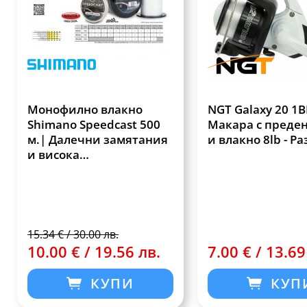
Монофилно влакно
NGT Galaxy 20 1B
Shimano Speedcast 500
Макара с преден
м.| Далечни замятания
и влакно 8lb - Р
и висока
износоустойчивост
15.34 € / 30.00 лв.
10.00 € / 19.56 лв.
7.00 € / 13.69
КУПИ
КУП