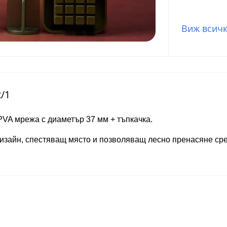
Виж всичк
/1
PVA мрежа с диаметър 37 мм + тъпкачка.
зайн, спестяващ място и позволяващ лесно пренасяне ср