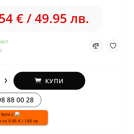
54 € / 49.95 лв.
ост
X
КУПИ
8 88 00 28
Купи с
 по 0.95 € / 1.85 лв.