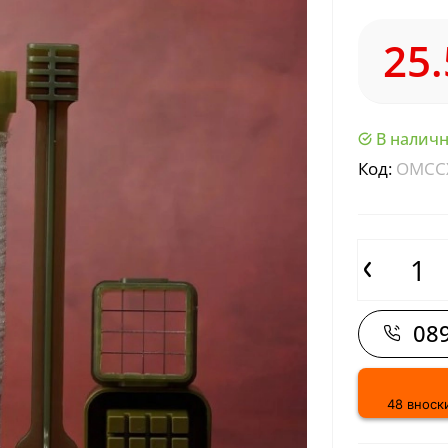
25.
В наличн
Код:
OMCC
089
48 вноски