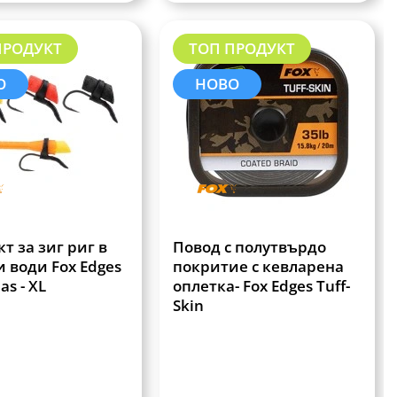
ПРОДУКТ
ТОП ПРОДУКТ
О
НОВО
т за зиг риг в
Повод с полутвърдо
 води Fox Edges
покритие с кевларена
as - XL
оплетка- Fox Edges Tuff-
Skin