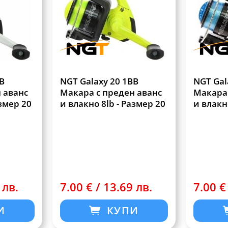
B
NGT Galaxy 20 1BB
NGT Gal
 аванс
Макара с преден аванс
Макара 
азмер 20
и влакно 8lb - Размер 20
и влакн
 лв.
7.00 € / 13.69 лв.
7.00 €
И
КУПИ