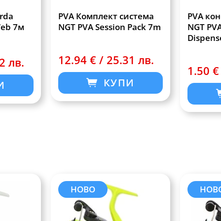
rda
PVA Комплект система
PVA кон
Web 7м
NGT PVA Session Pack 7m
NGT PVA
Dispens
12.94 € / 25.31 лв.
2 лв.
1.50 €
КУПИ
И
НОВО
НОВ