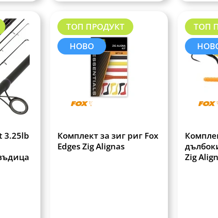
ТОП ПРОДУКТ
ТОП 
НОВО
НОВ
t 3.25lb
Комплект за зиг риг Fox
Комплек
Edges Zig Alignas
дълбоки
въдица
Zig Align