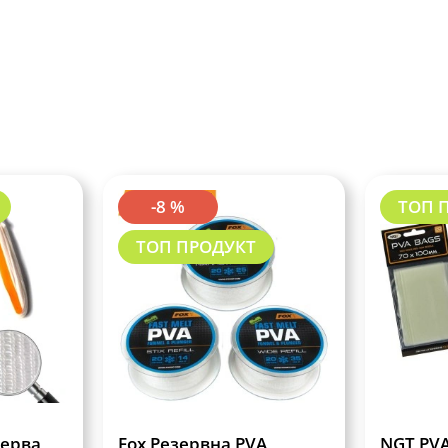
-8 %
ТОП 
ТОП ПРОДУКТ
зерва
Fox Резервна PVA
NGT PVA