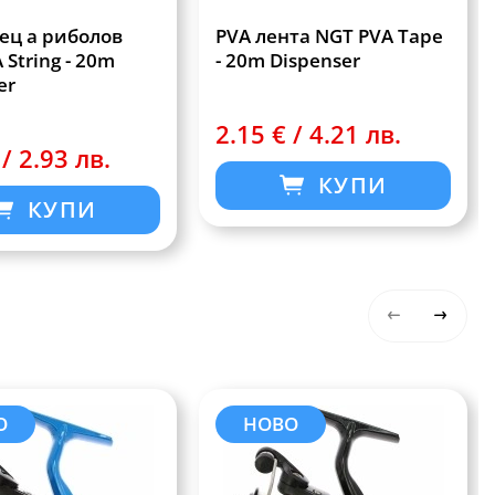
ец а риболов
PVA лента NGT PVA Tape
 String - 20m
- 20m Dispenser
er
2.15 € / 4.21 лв.
 / 2.93 лв.
КУПИ
КУПИ
О
НОВО