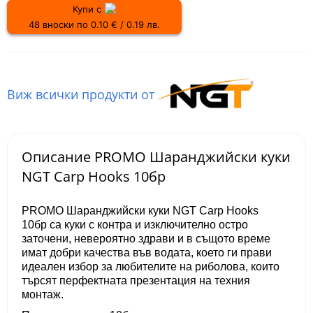
Купи с
48 вноски по 0.10 € / 0.19 лв.
Виж всички продукти от
Описание PROMO Шаранджийски куки
NGT Carp Hooks 10бр
PROMO Шаранджийски куки NGT Carp Hooks
10бр са куки с контра и изключително остро
заточени, невероятно здрави и в същото време
имат добри качества във водата, което ги прави
идеален избор за любителите на риболова, които
търсят перфектната презентация на техния
монтаж.