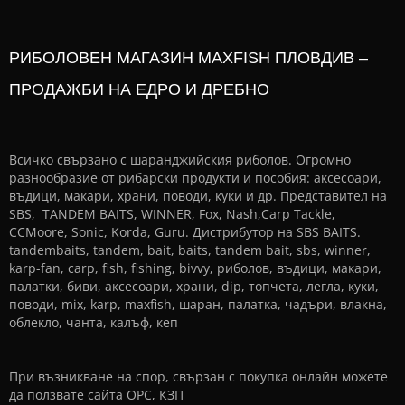
РИБОЛОВЕН МАГАЗИН MAXFISH ПЛОВДИВ –
ПРОДАЖБИ НА ЕДРО И ДРЕБНО
Всичко свързано с шаранджийския риболов. Огромно
разнообразие от рибарски продукти и пособия: аксесоари,
въдици, макари, храни, поводи, куки и др. Представител на
SBS, TANDEM BAITS, WINNER, Fox, Nash,Carp Tackle,
CCMoore, Sonic, Korda, Guru. Дистрибутор на SBS BAITS.
tandembaits, tandem, bait, baits, tandem bait, sbs, winner,
karp-fan, carp, fish, fishing, bivvy, риболов, въдици, макари,
палатки, биви, аксесоари, храни, dip, топчета, легла, куки,
поводи, mix, karp, maxfish, шаран, палатка, чадъри, влакна,
облекло, чанта, калъф, кеп
При възникване на спор, свързан с покупка онлайн можете
да ползвате сайта
ОРС
,
КЗП