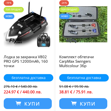
-19 %
-24 %
ТОП ПРОДУКТ
ТОП ПРОДУКТ
НОВО
НОВО
Лодка за захранка V802
Комплект обтегачи
PRO GPS 12000mAh, 160
CarpMax Swingers
точки
Multicolour 3бр
безплатна доставка
безплатна доставка
276.10 € / 540.00 лв.
51.08 € / 99.90 лв.
224.97 € / 440.00 лв.
38.81 € / 75.91 лв.
КУПИ
КУПИ