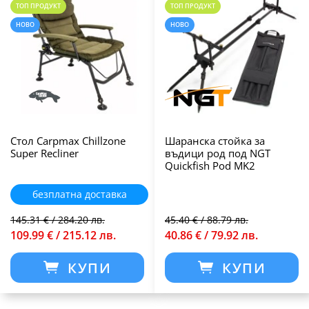
ТОП ПРОДУКТ
ТОП ПРОДУКТ
НОВО
НОВО
Стол Carpmax Chillzone
Шаранска стойка за
Super Recliner
въдици род под NGT
Quickfish Pod MK2
безплатна доставка
145.31 € / 284.20 лв.
45.40 € / 88.79 лв.
109.99 € / 215.12 лв.
40.86 € / 79.92 лв.
КУПИ
КУПИ