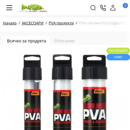
0
Начало
АКСЕСОАРИ
PVA продукти
PVA система Fox Edges PVA 
Всичко за продукта
Описание
ТОП ПРОДУКТ
НОВО