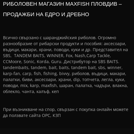
РИБОЛОВЕН МАГАЗИН MAXFISH ПЛОВДИВ –
ПРОДАЖБИ НА ЕДРО И ДРЕБНО
Всичко свързано с шаранджийския риболов. Огромно
разнообразие от рибарски продукти и пособия: аксесоари,
въдици, макари, храни, поводи, куки и др. Представител на
SBS, TANDEM BAITS, WINNER, Fox, Nash,Carp Tackle,
CCMoore, Sonic, Korda, Guru. Дистрибутор на SBS BAITS.
tandembaits, tandem, bait, baits, tandem bait, sbs, winner,
karp-fan, carp, fish, fishing, bivvy, риболов, въдици, макари,
палатки, биви, аксесоари, храни, dip, топчета, легла, куки,
поводи, mix, karp, maxfish, шаран, палатка, чадъри, влакна,
облекло, чанта, калъф, кеп
При възникване на спор, свързан с покупка онлайн можете
да ползвате сайта
ОРС
,
КЗП