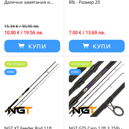
Далечни замятания и
8lb - Размер 20
висока
износоустойчивост
15.34 € / 30.00 лв.
10.00 € / 19.56 лв.
7.00 € / 13.69 лв.
КУПИ
КУПИ
ТОП ПРОДУКТ
ТОП ПРОДУКТ
НОВО
НОВО
NGT XT Feeder Rod 11ft
NGT GTS Carp 12ft 3.25lb -