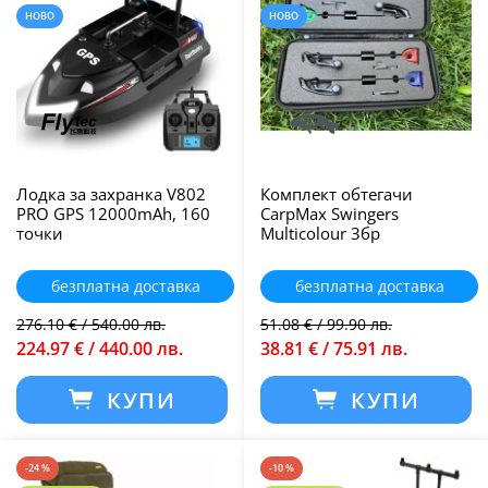
НОВО
НОВО
Лодка за захранка V802
Комплект обтегачи
PRO GPS 12000mAh, 160
CarpMax Swingers
точки
Multicolour 3бр
безплатна доставка
безплатна доставка
276.10 € / 540.00 лв.
51.08 € / 99.90 лв.
224.97 € / 440.00 лв.
38.81 € / 75.91 лв.
КУПИ
КУПИ
-24 %
-10 %