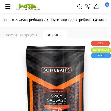
0
Начало
Фидер риболов
Стръв и захранки за риболов на фидер
Всичко за продукта
Описание
-30 %
ТОП ПРОДУКТ
НОВО