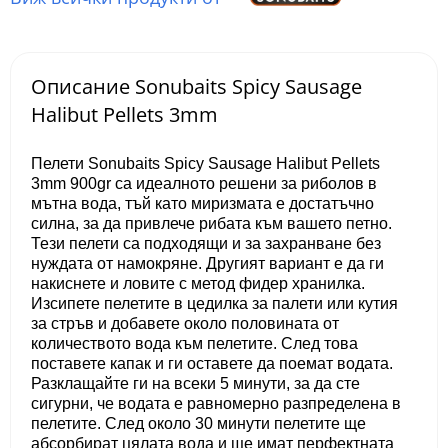
Описание Sonubaits Spicy Sausage
Halibut Pellets 3mm
Пелети Sonubaits Spicy Sausage Halibut Pellets
3mm 900gr са идеалното решени за риболов в
мътна вода, тъй като миризмата е достатъчно
силна, за да привлече рибата към вашето петно.
Тези пелети са подходящи и за захранване без
нуждата от намокряне. Другият вариант е да ги
накиснете и ловите с метод фидер хранилка.
Изсипете пелетите в цедилка за палети или кутия
за стръв и добавете около половината от
количеството вода към пелетите. След това
поставете капак и ги оставете да поемат водата.
Разклащайте ги на всеки 5 минути, за да сте
сигурни, че водата е равномерно разпределена в
пелетите. След около 30 минути пелетите ще
абсорбират цялата вода и ще имат перфектната