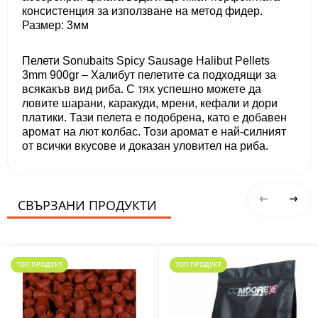
консистенция за използване на метод фидер.
Размер: 3мм
Пелети Sonubaits Spicy Sausage Halibut Pellets
3mm 900gr – Халибут пелетите са подходящи за
всякакъв вид риба. С тях успешно можете да
ловите шарани, каракуди, мрени, кефали и дори
платики. Тази пелета е подобрена, като е добавен
аромат на лют колбас. Този аромат е най-силният
от всички вкусове и доказан уловител на риба.
СВЪРЗАНИ ПРОДУКТИ
ТОП ПРОДУКТ
ТОП ПРОДУКТ