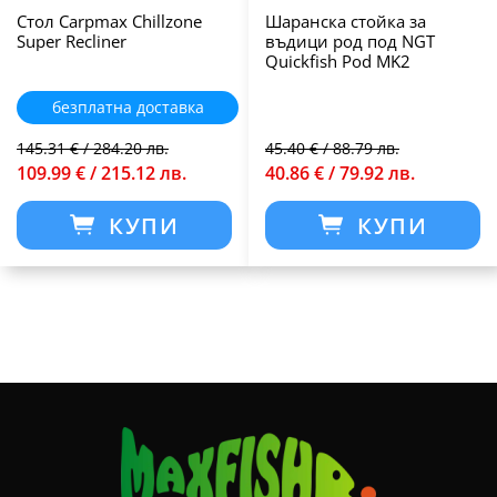
Стол Carpmax Chillzone
Шаранска стойка за
Super Recliner
въдици род под NGT
Quickfish Pod MK2
безплатна доставка
145.31 € / 284.20 лв.
45.40 € / 88.79 лв.
109.99 € / 215.12 лв.
40.86 € / 79.92 лв.
КУПИ
КУПИ