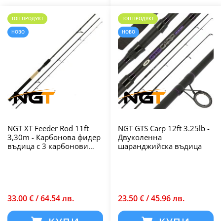
ТОП ПРОДУКТ
ТОП ПРОДУКТ
НОВО
НОВО
NGT XT Feeder Rod 11ft
NGT GTS Carp 12ft 3.25lb -
3,30m - Карбонова фидер
Двуколенна
въдица с 3 карбонови
шаранджийска въдица
върха
33.00 € / 64.54 лв.
23.50 € / 45.96 лв.