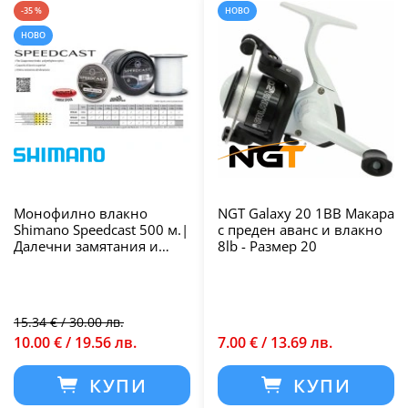
-35 %
НОВО
НОВО
Монофилно влакно
NGT Galaxy 20 1BB Макара
Shimano Speedcast 500 м.|
с преден аванс и влакно
Далечни замятания и
8lb - Размер 20
висока
износоустойчивост
15.34 € / 30.00 лв.
10.00 € / 19.56 лв.
7.00 € / 13.69 лв.
КУПИ
КУПИ