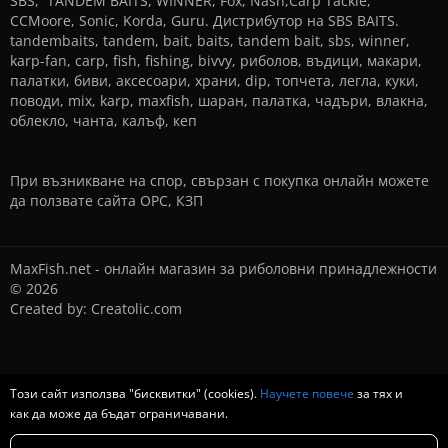
SBS, TANDEM BAITS, WINNER, Fox, Nash,Carp Tackle,
CCMoore, Sonic, Korda, Guru. Дистрибутор на SBS BAITS.
tandembaits, tandem, bait, baits, tandem bait, sbs, winner,
karp-fan, carp, fish, fishing, bivvy, риболов, въдици, макари,
палатки, биви, аксесоари, храни, dip, топчета, легла, куки,
поводи, mix, karp, maxfish, шаран, палатка, чадъри, влакна,
облекло, чанта, калъф, кеп
При възникване на спор, свързан с покупка онлайн можете
да ползвате сайта
ОРС
,
КЗП
MaxFish.net - онлайн магазин за риболовни принадлежности
© 2026
Created by:
Creatolic.com
Този сайт използва "бисквитки" (cookies).
Научете повече
за тях и
как да може да бъдат ограничавани.